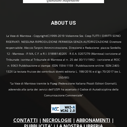
ABOUT US
La Voce di Mantova - Copyright(C)1999-2019 Vidiemme Soc. Coop TUTTI I DIRITTI SONO
RISERVATI. NESSUNA RIPRODUZIONE PERMESSA SENZA AUTORIZZAZIONE Direttore
responsabile: Alessio Tarpini Amministrazione, Direzione e Redazione: piazza Sordello,
12 - Mantova - P.IVA, C.F. e R.I. 01898140205 - R.E.A. 0207279 (Mantova) iscrizione al
Tribunale: iscritta al Tribunale di Mantova al n. 25 del 30/11/1992 - iscrizione al ROC:
n. 9363 Pubblicazione a stampa: ISSN 1594-1159 - Pubblicazione online: ISSN 2465-
132X La testata fruisce dei contributi diretti editoria L. 198/2016 e d.lgs 70/2017 (ex L.
250/90)
“La Voce di Mantova tramite la Fipeg (Federazione Italiana Piccoli Editori Giornali),
aderendo alla carta dei servizi dell'USPI ha accettato il Codice di Autodisciplina della
Comunicazione Commerciale"
CONTATTI
|
NECROLOGIE
|
ABBONAMENTI
|
PUBBLICITA'
|
LA NOSTRA LIBRERIA