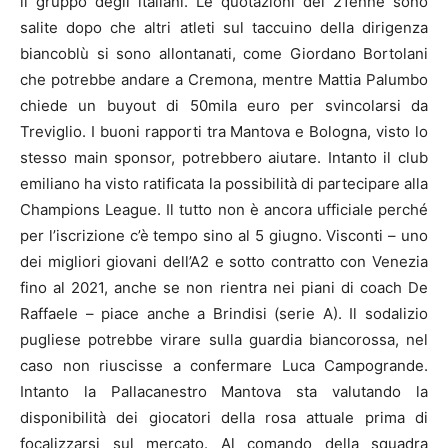
il gruppo degli italiani. Le quotazioni del 21enne sono
salite dopo che altri atleti sul taccuino della dirigenza
biancoblù si sono allontanati, come Giordano Bortolani
che potrebbe andare a Cremona, mentre Mattia Palumbo
chiede un buyout di 50mila euro per svincolarsi da
Treviglio. I buoni rapporti tra Mantova e Bologna, visto lo
stesso main sponsor, potrebbero aiutare. Intanto il club
emiliano ha visto ratificata la possibilità di partecipare alla
Champions League. Il tutto non è ancora ufficiale perché
per l’iscrizione c’è tempo sino al 5 giugno. Visconti – uno
dei migliori giovani dell’A2 e sotto contratto con Venezia
fino al 2021, anche se non rientra nei piani di coach De
Raffaele – piace anche a Brindisi (serie A). Il sodalizio
pugliese potrebbe virare sulla guardia biancorossa, nel
caso non riuscisse a confermare Luca Campogrande.
Intanto la Pallacanestro Mantova sta valutando la
disponibilità dei giocatori della rosa attuale prima di
focalizzarsi sul mercato. Al comando della squadra