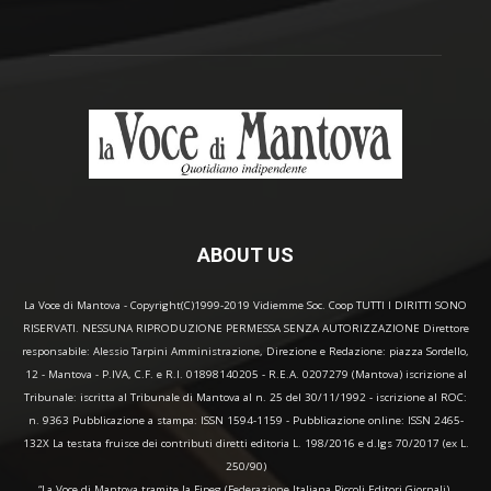
ABOUT US
La Voce di Mantova - Copyright(C)1999-2019 Vidiemme Soc. Coop TUTTI I DIRITTI SONO
RISERVATI. NESSUNA RIPRODUZIONE PERMESSA SENZA AUTORIZZAZIONE Direttore
responsabile: Alessio Tarpini Amministrazione, Direzione e Redazione: piazza Sordello,
12 - Mantova - P.IVA, C.F. e R.I. 01898140205 - R.E.A. 0207279 (Mantova) iscrizione al
Tribunale: iscritta al Tribunale di Mantova al n. 25 del 30/11/1992 - iscrizione al ROC:
n. 9363 Pubblicazione a stampa: ISSN 1594-1159 - Pubblicazione online: ISSN 2465-
132X La testata fruisce dei contributi diretti editoria L. 198/2016 e d.lgs 70/2017 (ex L.
250/90)
“La Voce di Mantova tramite la Fipeg (Federazione Italiana Piccoli Editori Giornali),