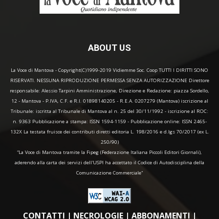
ABOUT US
La Voce di Mantova - Copyright(C)1999-2019 Vidiemme Soc. Coop TUTTI I DIRITTI SONO
RISERVATI. NESSUNA RIPRODUZIONE PERMESSA SENZA AUTORIZZAZIONE Direttore
responsabile: Alessio Tarpini Amministrazione, Direzione e Redazione: piazza Sordello,
12 - Mantova - P.IVA, C.F. e R.I. 01898140205 - R.E.A. 0207279 (Mantova) iscrizione al
Tribunale: iscritta al Tribunale di Mantova al n. 25 del 30/11/1992 - iscrizione al ROC:
n. 9363 Pubblicazione a stampa: ISSN 1594-1159 - Pubblicazione online: ISSN 2465-
132X La testata fruisce dei contributi diretti editoria L. 198/2016 e d.lgs 70/2017 (ex L.
250/90)
“La Voce di Mantova tramite la Fipeg (Federazione Italiana Piccoli Editori Giornali),
aderendo alla carta dei servizi dell'USPI ha accettato il Codice di Autodisciplina della
Comunicazione Commerciale"
CONTATTI
|
NECROLOGIE
|
ABBONAMENTI
|