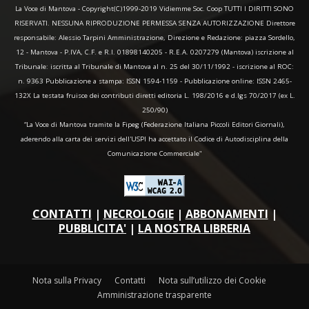
La Voce di Mantova - Copyright(C)1999-2019 Vidiemme Soc. Coop TUTTI I DIRITTI SONO
RISERVATI. NESSUNA RIPRODUZIONE PERMESSA SENZA AUTORIZZAZIONE Direttore
responsabile: Alessio Tarpini Amministrazione, Direzione e Redazione: piazza Sordello,
12 - Mantova - P.IVA, C.F. e R.I. 01898140205 - R.E.A. 0207279 (Mantova) iscrizione al
Tribunale: iscritta al Tribunale di Mantova al n. 25 del 30/11/1992 - iscrizione al ROC:
n. 9363 Pubblicazione a stampa: ISSN 1594-1159 - Pubblicazione online: ISSN 2465-
132X La testata fruisce dei contributi diretti editoria L. 198/2016 e d.lgs 70/2017 (ex L.
250/90)
“La Voce di Mantova tramite la Fipeg (Federazione Italiana Piccoli Editori Giornali),
aderendo alla carta dei servizi dell'USPI ha accettato il Codice di Autodisciplina della
Comunicazione Commerciale"
CONTATTI
|
NECROLOGIE
|
ABBONAMENTI
|
PUBBLICITA'
|
LA NOSTRA LIBRERIA
Nota sulla Privacy
Contatti
Nota sull’utilizzo dei Cookie
Amministrazione trasparente