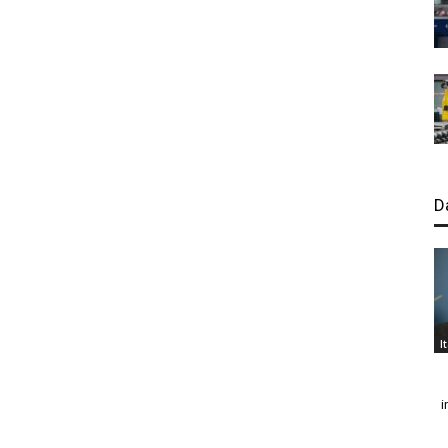
D
I
i