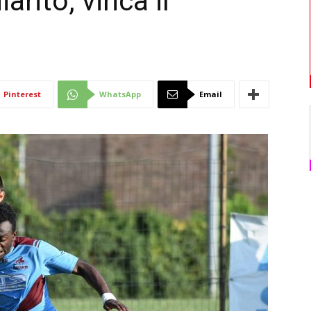
arito, vinca il
Di
Pinterest
WhatsApp
Email
Mantova