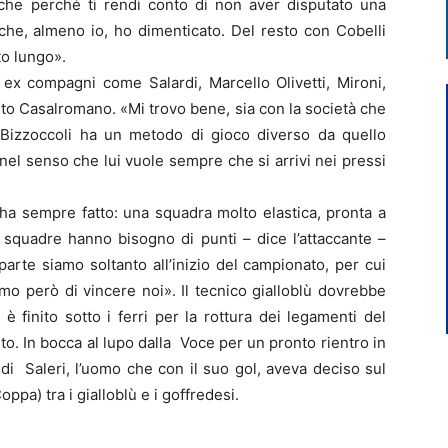
he perché ti rendi conto di non aver disputato una
che, almeno io, ho dimenticato. Del resto con Cobelli
to lungo».
i ex compagni come Salardi, Marcello Olivetti, Mironi,
lto Casalromano. «Mi trovo bene, sia con la società che
. Bizzoccoli ha un metodo di gioco diverso da quello
 nel senso che lui vuole sempre che si arrivi nei pressi
a sempre fatto: una squadra molto elastica, pronta a
e squadre hanno bisogno di punti – dice l’attaccante –
 parte siamo soltanto all’inizio del campionato, per cui
iamo però di vincere noi». Il tecnico gialloblù dovrebbe
è finito sotto i ferri per la rottura dei legamenti del
ito. In bocca al lupo dalla Voce per un pronto rientro in
 di Saleri, l’uomo che con il suo gol, aveva deciso sul
ppa) tra i gialloblù e i goffredesi.