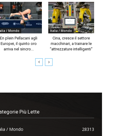
talia / Mondo
Italia / Mondo
En plein Pellacani agli
Cina, cresce il settore
Europei, il quinto oro
macchinari, a trainare le
arriva nel sincro...
“attrezzature intelligenti”
ategorie Più Lette
alia / Mondo
28313