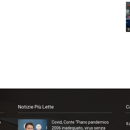
I
Notizie Più Lette
C
o
Covid, Conte “Piano pandemico
It
2006 inadeguato, virus senza