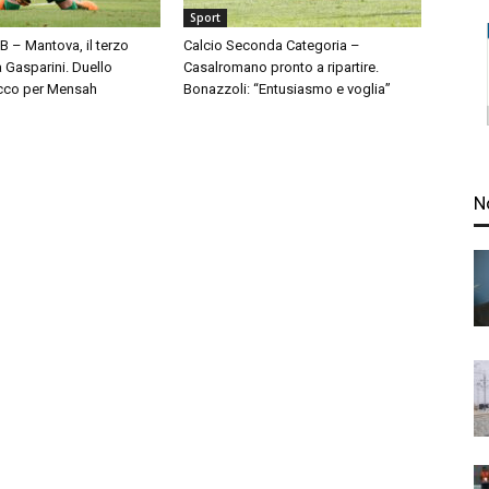
Sport
 B – Mantova, il terzo
Calcio Seconda Categoria –
à Gasparini. Duello
Casalromano pronto a ripartire.
cco per Mensah
Bonazzoli: “Entusiasmo e voglia”
N