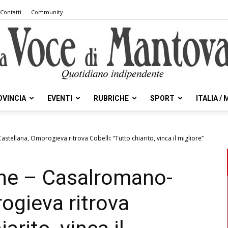
Contatti
Community
OVINCIA
EVENTI
RUBRICHE
SPORT
ITALIA /
la
ellana, Omorogieva ritrova Cobelli: “Tutto chiarito, vinca il migliore”
ne – Casalromano-
Voce
ogieva ritrova