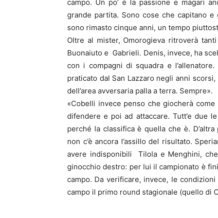
campo. Un po’ è la passione e magari anc
grande partita. Sono cose che capitano e 
sono rimasto cinque anni, un tempo piuttos
Oltre al mister, Omorogieva ritroverà tant
Buonaiuto e Gabrieli. Denis, invece, ha sce
con i compagni di squadra e l’allenatore
praticato dal San Lazzaro negli anni scorsi,
dell’area avversaria palla a terra. Sempre».
«Cobelli invece penso che giocherà come h
difendere e poi ad attaccare. Tutt’e due l
perché la classifica è quella che è. D’altra
non c’è ancora l’assillo del risultato. Sper
avere indisponibili Tilola e Menghini, che 
ginocchio destro: per lui il campionato è fin
campo. Da verificare, invece, le condizioni
campo il primo round stagionale (quello di Co