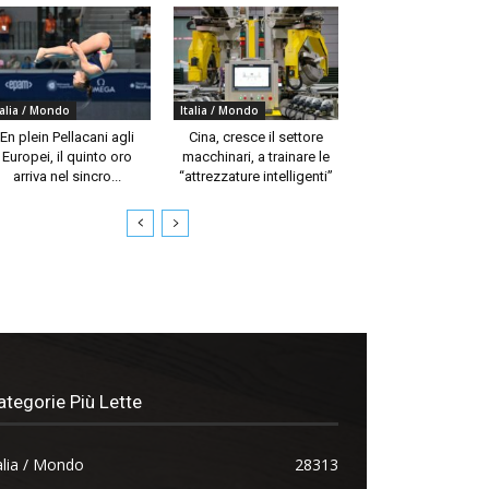
talia / Mondo
Italia / Mondo
En plein Pellacani agli
Cina, cresce il settore
Europei, il quinto oro
macchinari, a trainare le
arriva nel sincro...
“attrezzature intelligenti”
ategorie Più Lette
alia / Mondo
28313