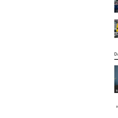
D
I
i