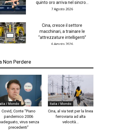
quinto oro arriva nel sincro...
7 Agosto 2026
Cina, cresce il settore
macchinari, a trainare le
“attrezzature intelligenti”
6 Agosto 2026
a Non Perdere
talia / Mondo
Italia / Mondo
Covid, Conte “Piano
Cina, al via test per la linea
pandemico 2006
ferroviaria ad alta
nadeguato, virus senza
velocità...
precedenti”