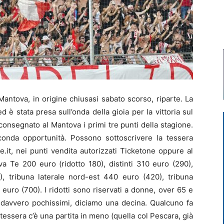
ntova, in origine chiusasi sabato scorso, riparte. La
d è stata presa sull’onda della gioia per la vittoria sul
consegnato al Mantova i primi tre punti della stagione.
conda opportunità. Possono sottoscrivere la tessera
e.it, nei punti vendita autorizzati Ticketone oppure al
va Te 200 euro (ridotto 180), distinti 310 euro (290),
), tribuna laterale nord-est 440 euro (420), tribuna
euro (700). I ridotti sono riservati a donne, over 65 e
 davvero pochissimi, diciamo una decina. Qualcuno fa
 tessera c’è una partita in meno (quella col Pescara, già