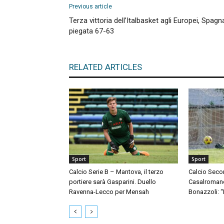
Previous article
Terza vittoria dell’Italbasket agli Europei, Spagn
piegata 67-63
RELATED ARTICLES
Sport
Sport
Calcio Serie B – Mantova, il terzo
Calcio Seco
portiere sarà Gasparini. Duello
Casalromano 
Ravenna-Lecco per Mensah
Bonazzoli: 