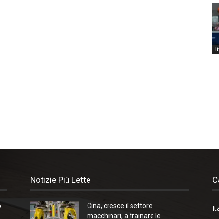
I
Notizie Più Lette
C
o
Cina, cresce il settore
It
macchinari, a trainare le