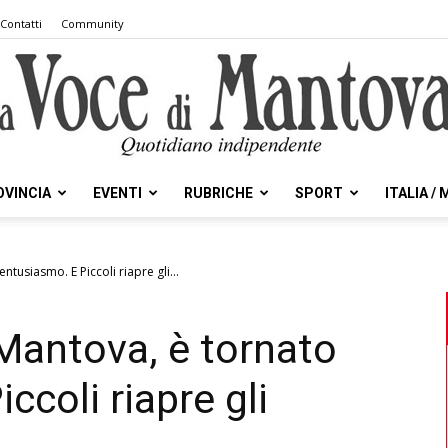
Contatti
Community
OVINCIA
EVENTI
RUBRICHE
SPORT
ITALIA /
la
ntusiasmo. E Piccoli riapre gli...
 Mantova, è tornato
Voce
ccoli riapre gli