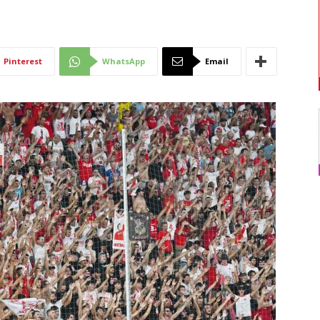
Di
Pinterest
WhatsApp
Email
Mantova