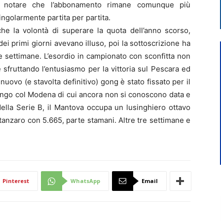
do notare che l’abbonamento rimane comunque più
ingolarmente partita per partita.
nche la volontà di superare la quota dell’anno scorso,
 dei primi giorni avevano illuso, poi la sottoscrizione ha
e settimane. L’esordio in campionato con sconfitta non
e sfruttando l’entusiasmo per la vittoria sul Pescara ed
nuovo (e stavolta definitivo) gong è stato fissato per il
lingo col Modena di cui ancora non si conoscono data e
della Serie B, il Mantova occupa un lusinghiero ottavo
tanzaro con 5.665, parte stamani. Altre tre settimane e
Pinterest
WhatsApp
Email