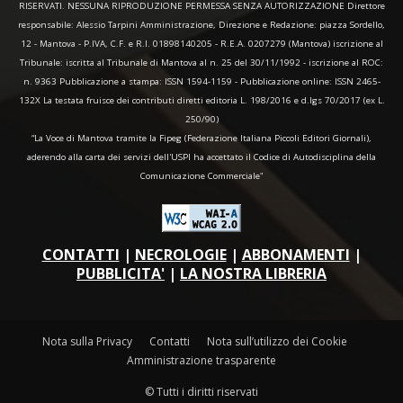
RISERVATI. NESSUNA RIPRODUZIONE PERMESSA SENZA AUTORIZZAZIONE Direttore
responsabile: Alessio Tarpini Amministrazione, Direzione e Redazione: piazza Sordello,
12 - Mantova - P.IVA, C.F. e R.I. 01898140205 - R.E.A. 0207279 (Mantova) iscrizione al
Tribunale: iscritta al Tribunale di Mantova al n. 25 del 30/11/1992 - iscrizione al ROC:
n. 9363 Pubblicazione a stampa: ISSN 1594-1159 - Pubblicazione online: ISSN 2465-
132X La testata fruisce dei contributi diretti editoria L. 198/2016 e d.lgs 70/2017 (ex L.
250/90)
“La Voce di Mantova tramite la Fipeg (Federazione Italiana Piccoli Editori Giornali),
aderendo alla carta dei servizi dell'USPI ha accettato il Codice di Autodisciplina della
Comunicazione Commerciale"
CONTATTI
|
NECROLOGIE
|
ABBONAMENTI
|
PUBBLICITA'
|
LA NOSTRA LIBRERIA
Nota sulla Privacy
Contatti
Nota sull’utilizzo dei Cookie
Amministrazione trasparente
© Tutti i diritti riservati