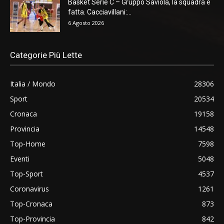
Basket Serie C – Gruppo Saviola, la squadra è
fatta. Cacciavillani:...
6 Agosto 2026
Categorie Più Lette
Italia / Mondo
28306
Sport
20534
Cronaca
19158
Provincia
14548
Top-Home
7598
Eventi
5048
Top-Sport
4537
Coronavirus
1261
Top-Cronaca
873
Top-Provincia
842