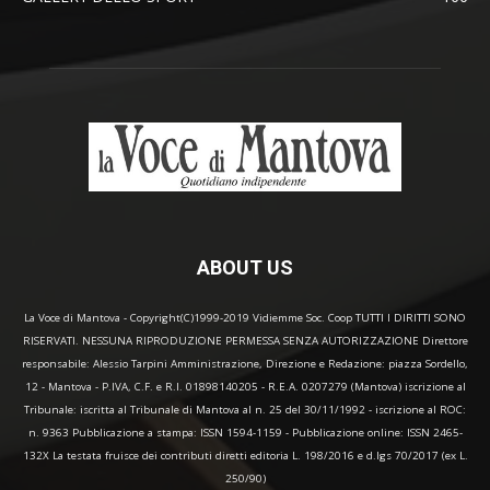
ABOUT US
La Voce di Mantova - Copyright(C)1999-2019 Vidiemme Soc. Coop TUTTI I DIRITTI SONO
RISERVATI. NESSUNA RIPRODUZIONE PERMESSA SENZA AUTORIZZAZIONE Direttore
responsabile: Alessio Tarpini Amministrazione, Direzione e Redazione: piazza Sordello,
12 - Mantova - P.IVA, C.F. e R.I. 01898140205 - R.E.A. 0207279 (Mantova) iscrizione al
Tribunale: iscritta al Tribunale di Mantova al n. 25 del 30/11/1992 - iscrizione al ROC:
n. 9363 Pubblicazione a stampa: ISSN 1594-1159 - Pubblicazione online: ISSN 2465-
132X La testata fruisce dei contributi diretti editoria L. 198/2016 e d.lgs 70/2017 (ex L.
250/90)