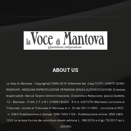
ABOUT US
La Voce di Mantova - Copyright(C)1999-2019 Vidiemme Soc. Coop TUTTI I DIRITTI SONO
RISERVATI. NESSUNA RIPRODUZIONE PERMESSA SENZA AUTORIZZAZIONE Direttore
responsabile: Alessio Tarpini Amministrazione, Direzione e Redazione: piazza Sordello,
12 - Mantova - P.IVA, C.F. e R.I. 01898140205 - R.E.A. 0207279 (Mantova) iscrizione al
Tribunale: iscritta al Tribunale di Mantova al n. 25 del 30/11/1992 - iscrizione al ROC:
n. 9363 Pubblicazione a stampa: ISSN 1594-1159 - Pubblicazione online: ISSN 2465-
132X La testata fruisce dei contributi diretti editoria L. 198/2016 e d.lgs 70/2017 (ex L.
250/90)