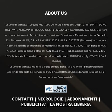
ABOUT US
La Voce di Mantova - Copyright(C)1999-2019 Vidiemme Soc. Coop TUTTI I DIRITTI SONO
RISERVATI. NESSUNA RIPRODUZIONE PERMESSA SENZA AUTORIZZAZIONE Direttore
responsabile: Alessio Tarpini Amministrazione, Direzione e Redazione: piazza Sordello,
12 - Mantova - P.IVA, C.F. e R.I. 01898140205 - R.E.A. 0207279 (Mantova) iscrizione al
Tribunale: iscritta al Tribunale di Mantova al n. 25 del 30/11/1992 - iscrizione al ROC:
n. 9363 Pubblicazione a stampa: ISSN 1594-1159 - Pubblicazione online: ISSN 2465-
132X La testata fruisce dei contributi diretti editoria L. 198/2016 e d.lgs 70/2017 (ex L.
250/90)
“La Voce di Mantova tramite la Fipeg (Federazione Italiana Piccoli Editori Giornali),
aderendo alla carta dei servizi dell'USPI ha accettato il Codice di Autodisciplina della
Comunicazione Commerciale"
CONTATTI
|
NECROLOGIE
|
ABBONAMENTI
|
PUBBLICITA'
|
LA NOSTRA LIBRERIA