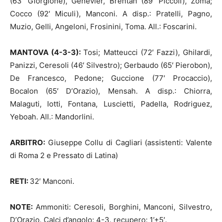
(63′ Giorgione), Genevier, Brentan (89′ Piccoli), Zoma;
Cocco (92′ Miculi), Manconi. A disp.: Pratelli, Pagno,
Muzio, Gelli, Angeloni, Frosinini, Toma. All.: Foscarini.
MANTOVA (4-3-3):
Tosi; Matteucci (72′ Fazzi), Ghilardi,
Panizzi, Ceresoli (46′ Silvestro); Gerbaudo (65′ Pierobon),
De Francesco, Pedone; Guccione (77′ Procaccio),
Bocalon (65′ D’Orazio), Mensah. A disp.: Chiorra,
Malaguti, Iotti, Fontana, Luscietti, Padella, Rodriguez,
Yeboah. All.: Mandorlini.
ARBITRO:
Giuseppe Collu di Cagliari (assistenti: Valente
di Roma 2 e Pressato di Latina)
RETI:
32′ Manconi.
NOTE:
Ammoniti: Ceresoli, Borghini, Manconi, Silvestro,
D’Orazio. Calci d’angolo: 4-3. recupero: 1’+5′.