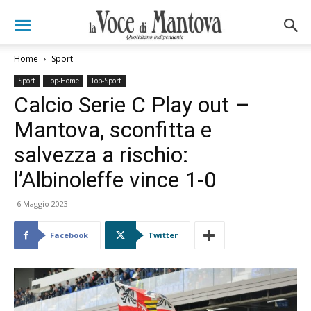
Home
Sport
Sport
Top-Home
Top-Sport
Calcio Serie C Play out –
Mantova, sconfitta e
salvezza a rischio:
l’Albinoleffe vince 1-0
6 Maggio 2023
Facebook
Twitter