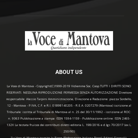
ABOUT US
La Voce di Mantova - Copyright(C)1999-2019 Vidiemme Soc. Coop TUTTI I DIRITTI SONO
RISERVATI. NESSUNA RIPRODUZIONE PERMESSA SENZA AUTORIZZAZIONE Direttore
responsabile: Alessio Tarpini Amministrazione, Direzione e Redazione: piazza Sordello,
12 - Mantova - P.IVA, C.F. e R.I. 01898140205 - R.E.A. 0207279 (Mantova) iscrizione al
Tribunale: iscritta al Tribunale di Mantova al n. 25 del 30/11/1992 - iscrizione al ROC:
n. 9363 Pubblicazione a stampa: ISSN 1594-1159 - Pubblicazione online: ISSN 2465-
132X La testata fruisce dei contributi diretti editoria L. 198/2016 e d.lgs 70/2017 (ex L.
250/90)
“La Voce di Mantova tramite la Fipeg (Federazione Italiana Piccoli Editori Giornali),