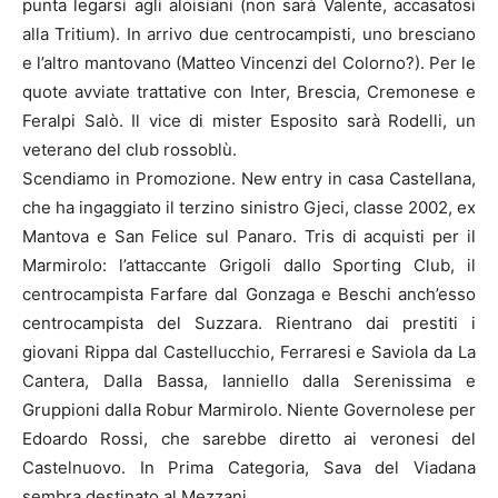
punta legarsi agli aloisiani (non sarà Valente, accasatosi
alla Tritium). In arrivo due centrocampisti, uno bresciano
e l’altro mantovano (Matteo Vincenzi del Colorno?). Per le
quote avviate trattative con Inter, Brescia, Cremonese e
Feralpi Salò. Il vice di mister Esposito sarà Rodelli, un
veterano del club rossoblù.
Scendiamo in Promozione. New entry in casa Castellana,
che ha ingaggiato il terzino sinistro Gjeci, classe 2002, ex
Mantova e San Felice sul Panaro. Tris di acquisti per il
Marmirolo: l’attaccante Grigoli dallo Sporting Club, il
centrocampista Farfare dal Gonzaga e Beschi anch’esso
centrocampista del Suzzara. Rientrano dai prestiti i
giovani Rippa dal Castellucchio, Ferraresi e Saviola da La
Cantera, Dalla Bassa, Ianniello dalla Serenissima e
Gruppioni dalla Robur Marmirolo. Niente Governolese per
Edoardo Rossi, che sarebbe diretto ai veronesi del
Castelnuovo. In Prima Categoria, Sava del Viadana
sembra destinato al Mezzani.