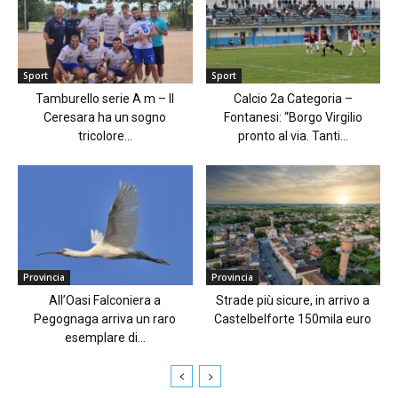
Sport
Sport
Tamburello serie A m – Il
Calcio 2a Categoria –
Ceresara ha un sogno
Fontanesi: “Borgo Virgilio
tricolore...
pronto al via. Tanti...
Provincia
Provincia
All’Oasi Falconiera a
Strade più sicure, in arrivo a
Pegognaga arriva un raro
Castelbelforte 150mila euro
esemplare di...