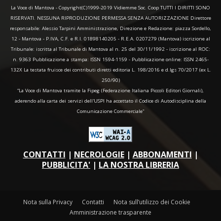
La Voce di Mantova - Copyright(C)1999-2019 Vidiemme Soc. Coop TUTTI I DIRITTI SONO
RISERVATI. NESSUNA RIPRODUZIONE PERMESSA SENZA AUTORIZZAZIONE Direttore
responsabile: Alessio Tarpini Amministrazione, Direzione e Redazione: piazza Sordello,
12 - Mantova - P.IVA, C.F. e R.I. 01898140205 - R.E.A. 0207279 (Mantova) iscrizione al
Tribunale: iscritta al Tribunale di Mantova al n. 25 del 30/11/1992 - iscrizione al ROC:
n. 9363 Pubblicazione a stampa: ISSN 1594-1159 - Pubblicazione online: ISSN 2465-
132X La testata fruisce dei contributi diretti editoria L. 198/2016 e d.lgs 70/2017 (ex L.
250/90)
“La Voce di Mantova tramite la Fipeg (Federazione Italiana Piccoli Editori Giornali),
aderendo alla carta dei servizi dell'USPI ha accettato il Codice di Autodisciplina della
Comunicazione Commerciale"
CONTATTI
|
NECROLOGIE
|
ABBONAMENTI
|
PUBBLICITA'
|
LA NOSTRA LIBRERIA
Nota sulla Privacy
Contatti
Nota sull’utilizzo dei Cookie
Amministrazione trasparente