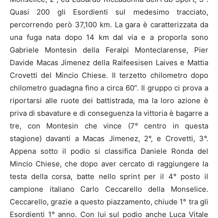
Quasi 200 gli Esordienti sul medesimo tracciato,
percorrendo però 37,100 km. La gara è caratterizzata da
una fuga nata dopo 14 km dal via e a proporla sono
Gabriele Montesin della Feralpi Monteclarense, Pier
Davide Macas Jimenez della Raifeesisen Laives e Mattia
Crovetti del Mincio Chiese. Il terzetto chilometro dopo
chilometro guadagna fino a circa 60”. Il gruppo ci prova a
riportarsi alle ruote dei battistrada, ma la loro azione è
priva di sbavature e di conseguenza la vittoria è bagarre a
tre, con Montesin che vince (7° centro in questa
stagione) davanti a Macas Jimenez, 2°, e Crovetti, 3°.
Appena sotto il podio si classifica Daniele Ronda del
Mincio Chiese, che dopo aver cercato di raggiungere la
testa della corsa, batte nello sprint per il 4° posto il
campione italiano Carlo Ceccarello della Monselice.
Ceccarello, grazie a questo piazzamento, chiude 1° tra gli
Esordienti 1° anno. Con lui sul podio anche Luca Vitale