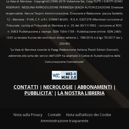
La Voce di Mantova - Copyright(C)1999-2019 Vidiemme Soc. Coop TUTTI I DIRITTI SONO
RISERVATI. NESSUNA RIPRODUZIONE PERMESSA SENZA AUTORIZZAZIONE Direttore
responsabile: Alessio Tarpini Amministrazione, Direzione e Redazione: piazza Sordello,
12 - Mantova - P.IVA, C.F. e R.I. 01898140205 - R.E.A. 0207279 (Mantova) iscrizione al
Tribunale: iscritta al Tribunale di Mantova al n. 25 del 30/11/1992 - iscrizione al ROC:
n. 9363 Pubblicazione a stampa: ISSN 1594-1159 - Pubblicazione online: ISSN 2465-
132X La testata fruisce dei contributi diretti editoria L. 198/2016 e d.lgs 70/2017 (ex L.
250/90)
“La Voce di Mantova tramite la Fipeg (Federazione Italiana Piccoli Editori Giornali),
aderendo alla carta dei servizi dell'USPI ha accettato il Codice di Autodisciplina della
Comunicazione Commerciale"
CONTATTI
|
NECROLOGIE
|
ABBONAMENTI
|
PUBBLICITA'
|
LA NOSTRA LIBRERIA
Nota sulla Privacy
Contatti
Nota sull’utilizzo dei Cookie
Amministrazione trasparente