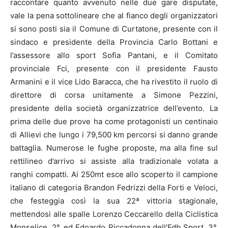
raccontare quanto avvenuto nelle due gare disputate,
vale la pena sottolineare che al fianco degli organizzatori
si sono posti sia il Comune di Curtatone, presente con il
sindaco e presidente della Provincia Carlo Bottani e
l’assessore allo sport Sofia Pantani, e il Comitato
provinciale Fci, presente con il presidente Fausto
Armanini e il vice Lido Baracca, che ha rivestito il ruolo di
direttore di corsa unitamente a Simone Pezzini,
presidente della società organizzatrice dell’evento. La
prima delle due prove ha come protagonisti un centinaio
di Allievi che lungo i 79,500 km percorsi si danno grande
battaglia. Numerose le fughe proposte, ma alla fine sul
rettilineo d’arrivo si assiste alla tradizionale volata a
ranghi compatti. Ai 250mt esce allo scoperto il campione
italiano di categoria Brandon Fedrizzi della Forti e Veloci,
che festeggia così la sua 22ª vittoria stagionale,
mettendosi alle spalle Lorenzo Ceccarello della Ciclistica
Monselice, 2°, ed Edoardo Riccadonna dell’Fdb Sport, 3°.