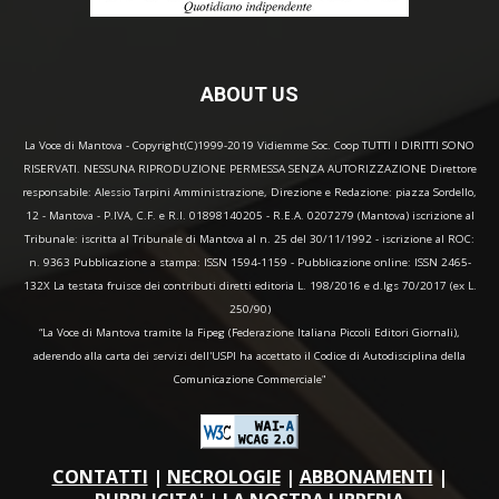
ABOUT US
La Voce di Mantova - Copyright(C)1999-2019 Vidiemme Soc. Coop TUTTI I DIRITTI SONO
RISERVATI. NESSUNA RIPRODUZIONE PERMESSA SENZA AUTORIZZAZIONE Direttore
responsabile: Alessio Tarpini Amministrazione, Direzione e Redazione: piazza Sordello,
12 - Mantova - P.IVA, C.F. e R.I. 01898140205 - R.E.A. 0207279 (Mantova) iscrizione al
Tribunale: iscritta al Tribunale di Mantova al n. 25 del 30/11/1992 - iscrizione al ROC:
n. 9363 Pubblicazione a stampa: ISSN 1594-1159 - Pubblicazione online: ISSN 2465-
132X La testata fruisce dei contributi diretti editoria L. 198/2016 e d.lgs 70/2017 (ex L.
250/90)
“La Voce di Mantova tramite la Fipeg (Federazione Italiana Piccoli Editori Giornali),
aderendo alla carta dei servizi dell'USPI ha accettato il Codice di Autodisciplina della
Comunicazione Commerciale"
CONTATTI
|
NECROLOGIE
|
ABBONAMENTI
|