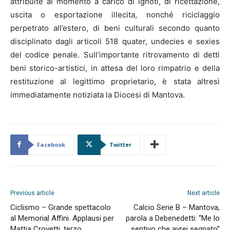
attribuite al momento a carico di ignoti, di ricettazione,
uscita o esportazione illecita, nonché riciclaggio
perpetrato all’estero, di beni culturali secondo quanto
disciplinato dagli articoli 518 quater, undecies e sexies
del codice penale. Sull’importante ritrovamento di detti
beni storico-artistici, in attesa del loro rimpatrio e della
restituzione al legittimo proprietario, è stata altresì
immediatamente notiziata la Diocesi di Mantova.
Facebook
Twitter
Previous article
Next article
Ciclismo – Grande spettacolo
Calcio Serie B – Mantova,
al Memorial Affini. Applausi per
parola a Debenedetti: “Me lo
Mattia Crovetti, terzo
sentivo che avrei segnato”