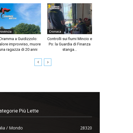
rovincia
Cronaca
Dramma a Guidizzolo:
Controlli sui fiumi Mincio e
lore improvviso, muore
Po: la Guardia di Finanza
una ragazza di 20 anni
stanga...
ategorie Più Lette
alia / Mondo
28320