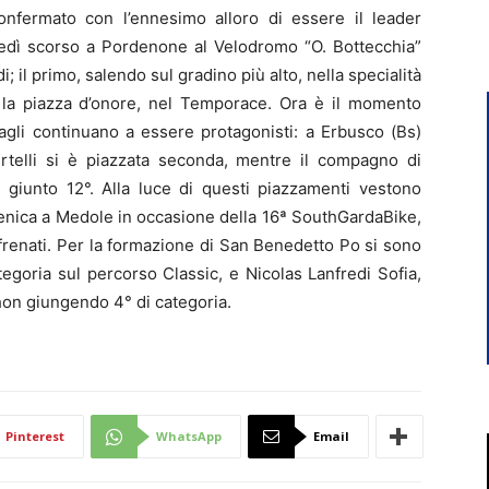
confermato con l’ennesimo alloro di essere il leader
oledì scorso a Pordenone al Velodromo “O. Bottecchia”
 il primo, salendo sul gradino più alto, nella specialità
o la piazza d’onore, nel Temporace. Ora è il momento
vagli continuano a essere protagonisti: a Erbusco (Bs)
rtelli si è piazzata seconda, mentre il compagno di
 giunto 12°. Alla luce di questi piazzamenti vestono
menica a Medole in occasione della 16ª SouthGardaBike,
frenati. Per la formazione di San Benedetto Po si sono
tegoria sul percorso Classic, e Nicolas Lanfredi Sofia,
thon giungendo 4° di categoria.
Pinterest
WhatsApp
Email