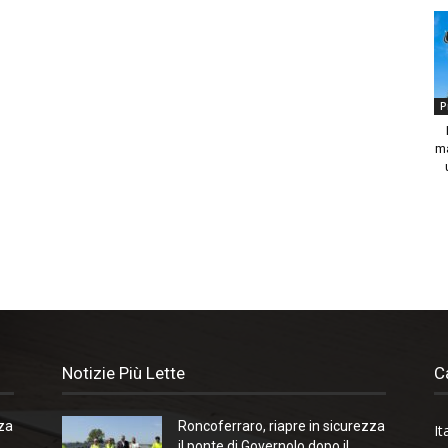
P
ma
Notizie Più Lette
C
zza
Roncoferraro, riapre in sicurezza
It
il ponte di Governolo dopo il