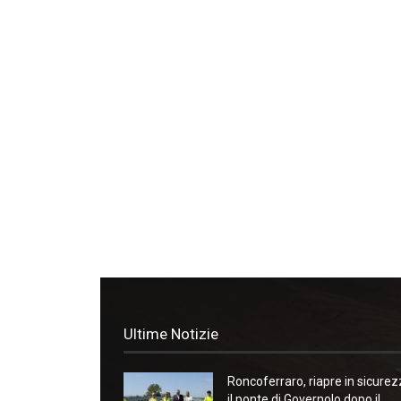
Ultime Notizie
Roncoferraro, riapre in sicure
il ponte di Governolo dopo il