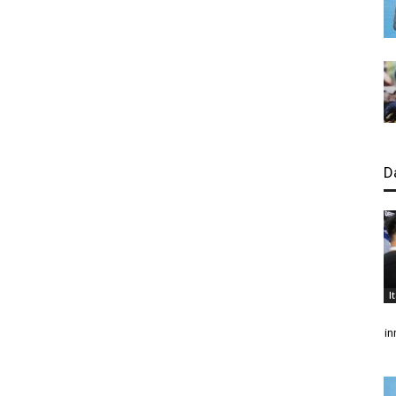
D
I
in