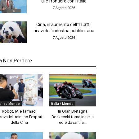
alle frontiere con l’Italia
7 Agosto 2026
Cina, in aumento dell’11,3% i
ricavi dell’industria pubblicitaria
7 Agosto 2026
a Non Perdere
talia / Mondo
Italia / Mondo
Robot, IA e farmaci
In Gran Bretagna
novativi trainano l’export
Bezzecchi torna in sella
della Cina
ed è davanti a...