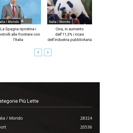
talia / Mondo
Italia / Mondo
La Spagna ripristina i
Cina, in aumento
ntrolli alle frontiere con
dell’11,3% i ricavi
l’Italia
dell’industria pubblicitaria
ategorie Più Lette
alia / Mondo
28324
ort
20536