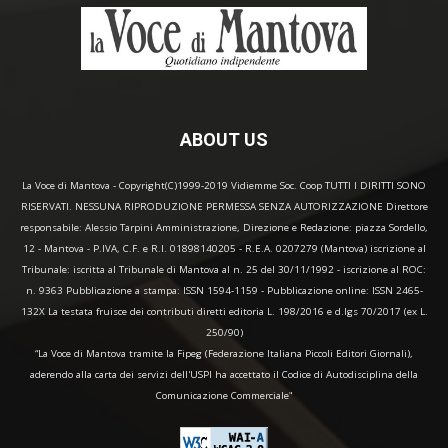
ABOUT US
La Voce di Mantova - Copyright(C)1999-2019 Vidiemme Soc. Coop TUTTI I DIRITTI SONO
RISERVATI. NESSUNA RIPRODUZIONE PERMESSA SENZA AUTORIZZAZIONE Direttore
responsabile: Alessio Tarpini Amministrazione, Direzione e Redazione: piazza Sordello,
12 - Mantova - P.IVA, C.F. e R.I. 01898140205 - R.E.A. 0207279 (Mantova) iscrizione al
Tribunale: iscritta al Tribunale di Mantova al n. 25 del 30/11/1992 - iscrizione al ROC:
n. 9363 Pubblicazione a stampa: ISSN 1594-1159 - Pubblicazione online: ISSN 2465-
132X La testata fruisce dei contributi diretti editoria L. 198/2016 e d.lgs 70/2017 (ex L.
250/90)
“La Voce di Mantova tramite la Fipeg (Federazione Italiana Piccoli Editori Giornali),
aderendo alla carta dei servizi dell'USPI ha accettato il Codice di Autodisciplina della
Comunicazione Commerciale"