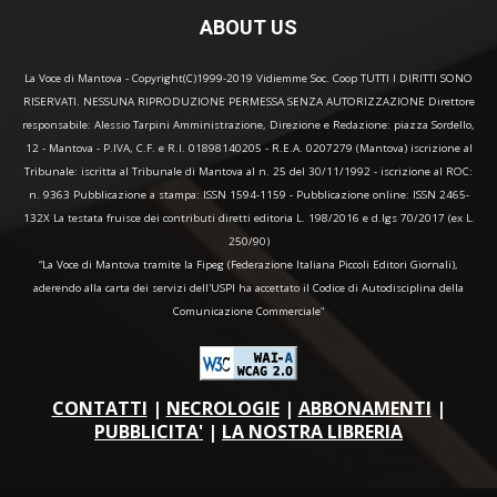
ABOUT US
La Voce di Mantova - Copyright(C)1999-2019 Vidiemme Soc. Coop TUTTI I DIRITTI SONO
RISERVATI. NESSUNA RIPRODUZIONE PERMESSA SENZA AUTORIZZAZIONE Direttore
responsabile: Alessio Tarpini Amministrazione, Direzione e Redazione: piazza Sordello,
12 - Mantova - P.IVA, C.F. e R.I. 01898140205 - R.E.A. 0207279 (Mantova) iscrizione al
Tribunale: iscritta al Tribunale di Mantova al n. 25 del 30/11/1992 - iscrizione al ROC:
n. 9363 Pubblicazione a stampa: ISSN 1594-1159 - Pubblicazione online: ISSN 2465-
132X La testata fruisce dei contributi diretti editoria L. 198/2016 e d.lgs 70/2017 (ex L.
250/90)
“La Voce di Mantova tramite la Fipeg (Federazione Italiana Piccoli Editori Giornali),
aderendo alla carta dei servizi dell'USPI ha accettato il Codice di Autodisciplina della
Comunicazione Commerciale"
CONTATTI
|
NECROLOGIE
|
ABBONAMENTI
|
PUBBLICITA'
|
LA NOSTRA LIBRERIA