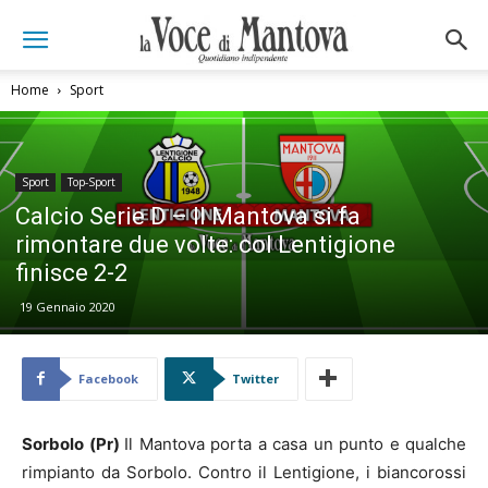
Home
Sport
Sport
Top-Sport
Calcio Serie D – Il Mantova si fa
rimontare due volte: col Lentigione
finisce 2-2
19 Gennaio 2020
Facebook
Twitter
Sorbolo (Pr)
Il Mantova porta a casa un punto e qualche
rimpianto da Sorbolo. Contro il Lentigione, i biancorossi