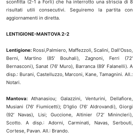
sconfitta (2-1 a Forlì) che ha interrotto una striscia di 8
risultati utili consecutivi. Seguiremo la partita con
aggiornamenti in diretta.
LENTIGIONE-MANTOVA 2-2
Lentigione:
Rossi,Palmiero, Maffezzoli, Scalini, Dall’Osso,
Berni, Martino (85′ Bouhali), Zagnoni, Ferri (72′
Bernasconi), Sanat (76′ Muro), Barranca (89′ Falanelli). A
disp.: Burani, Castelluzzo, Marconi, Kane, Tamagnini. All.:
Notari.
Mantova:
Athanasiou; Galazzini, Venturini, Dellafiore,
Musiani (76′ Fiumicetti); D’Iglio (76′ Aldrovandi), Giorgi
(92′ Navas), Lisi; Guccione, Altinier (72′ Minincleri),
Scotto. A disp.: Adorni, Carminati, Navas, Serbouti,
Cortese, Pavan. All.: Brando.