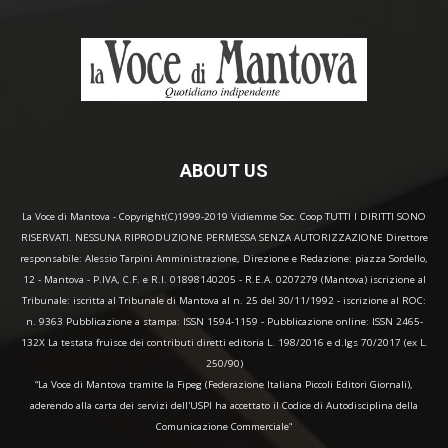
ABOUT US
La Voce di Mantova - Copyright(C)1999-2019 Vidiemme Soc. Coop TUTTI I DIRITTI SONO
RISERVATI. NESSUNA RIPRODUZIONE PERMESSA SENZA AUTORIZZAZIONE Direttore
responsabile: Alessio Tarpini Amministrazione, Direzione e Redazione: piazza Sordello,
12 - Mantova - P.IVA, C.F. e R.I. 01898140205 - R.E.A. 0207279 (Mantova) iscrizione al
Tribunale: iscritta al Tribunale di Mantova al n. 25 del 30/11/1992 - iscrizione al ROC:
n. 9363 Pubblicazione a stampa: ISSN 1594-1159 - Pubblicazione online: ISSN 2465-
132X La testata fruisce dei contributi diretti editoria L. 198/2016 e d.lgs 70/2017 (ex L.
250/90)
“La Voce di Mantova tramite la Fipeg (Federazione Italiana Piccoli Editori Giornali),
aderendo alla carta dei servizi dell'USPI ha accettato il Codice di Autodisciplina della
Comunicazione Commerciale"