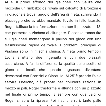
Al 4’ il primo affondo dei gialloneri con Sauze che
raccoglie un rimbalzo dell’ovale sul calcetto di Bronzini e
in diagonale trova l’angolo dell’area di meta, schivando il
placcaggio che avrebbe mandato l’ovale in fallo laterale.
Roger fallisce la trasformazione, ma non il piazzato al 13’
che permette a Viadana di allungare. Piacenza tramortito
e i gialloneri mantengono il pallino del gioco con una
trasmissione rapida dell’ovale. I problemi principali di
Viadana sono in mischia chiusa. A metà primo tempo i
Lyons sfruttano due ingenuità e con due piazzati
accorciano. A far la differenza la qualità delle scelte di
gioco dei locali, che quando ingranano diventano
devastanti con Bronzini e Ciardullo. Al 25’ è proprio l’ala a
servire Orellana, già pronto per chiudere l’azione in
mezzo ai pali. Roger trasforma e allunga con un piazzato
nel finale di primo tempo. E sempre con due calci di
Roger si apre la ripresa. Poi i soliti errori: tante palle