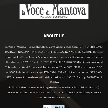
ABOUT US
La Voce di Mantova - Copyright(C)1999-2019 Vidiemme Soc. Coop TUTTI I DIRITTI SONO
RISERVATI. NESSUNA RIPRODUZIONE PERMESSA SENZA AUTORIZZAZIONE Direttore
responsabile: Alessio Tarpini Amministrazione, Direzione e Redazione: piazza Sordello,
12 - Mantova - P.IVA, C.F. e R.I. 01898140205 - R.E.A. 0207279 (Mantova) iscrizione al
Tribunale: iscritta al Tribunale di Mantova al n. 25 del 30/11/1992 - iscrizione al ROC:
n. 9363 Pubblicazione a stampa: ISSN 1594-1159 - Pubblicazione online: ISSN 2465-
132X La testata fruisce dei contributi diretti editoria L. 198/2016 e d.lgs 70/2017 (ex L.
250/90)
“La Voce di Mantova tramite la Fipeg (Federazione Italiana Piccoli Editori Giornali),
aderendo alla carta dei servizi dell'USPI ha accettato il Codice di Autodisciplina della
Comunicazione Commerciale"