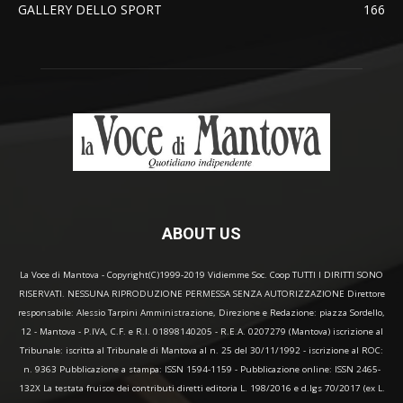
GALLERY DELLO SPORT
166
ABOUT US
La Voce di Mantova - Copyright(C)1999-2019 Vidiemme Soc. Coop TUTTI I DIRITTI SONO
RISERVATI. NESSUNA RIPRODUZIONE PERMESSA SENZA AUTORIZZAZIONE Direttore
responsabile: Alessio Tarpini Amministrazione, Direzione e Redazione: piazza Sordello,
12 - Mantova - P.IVA, C.F. e R.I. 01898140205 - R.E.A. 0207279 (Mantova) iscrizione al
Tribunale: iscritta al Tribunale di Mantova al n. 25 del 30/11/1992 - iscrizione al ROC:
n. 9363 Pubblicazione a stampa: ISSN 1594-1159 - Pubblicazione online: ISSN 2465-
132X La testata fruisce dei contributi diretti editoria L. 198/2016 e d.lgs 70/2017 (ex L.