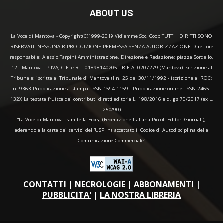
ABOUT US
La Voce di Mantova - Copyright(C)1999-2019 Vidiemme Soc. Coop TUTTI I DIRITTI SONO
RISERVATI. NESSUNA RIPRODUZIONE PERMESSA SENZA AUTORIZZAZIONE Direttore
responsabile: Alessio Tarpini Amministrazione, Direzione e Redazione: piazza Sordello,
12 - Mantova - P.IVA, C.F. e R.I. 01898140205 - R.E.A. 0207279 (Mantova) iscrizione al
Tribunale: iscritta al Tribunale di Mantova al n. 25 del 30/11/1992 - iscrizione al ROC:
n. 9363 Pubblicazione a stampa: ISSN 1594-1159 - Pubblicazione online: ISSN 2465-
132X La testata fruisce dei contributi diretti editoria L. 198/2016 e d.lgs 70/2017 (ex L.
250/90)
“La Voce di Mantova tramite la Fipeg (Federazione Italiana Piccoli Editori Giornali),
aderendo alla carta dei servizi dell'USPI ha accettato il Codice di Autodisciplina della
Comunicazione Commerciale"
CONTATTI
|
NECROLOGIE
|
ABBONAMENTI
|
PUBBLICITA'
|
LA NOSTRA LIBRERIA