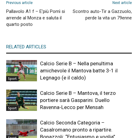
Previous article
Next article
Pallavolo A1 f – E’più Pomì si
Scontro auto-Tir a Gazzuolo,
arrende al Monza e saluta il
perde la vita un 79enne
quarto posto
RELATED ARTICLES
Calcio Serie B – Nella penultima
amichevole il Mantova batte 3-1 il
Legnago (e il caldo)
Sport
Calcio Serie B – Mantova, il terzo
portiere sarà Gasparini. Duello
Ravenna-Lecco per Mensah
Sport
Calcio Seconda Categoria –
Casalromano pronto a ripartire.
Bonazzoli: “Entusiasmo e voglia”
Sport