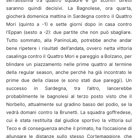
serratissima tra quattro squadre e gli scontri diretti
saranno quindi decisivi. La Bagnolese, ora quarta,
giocherà domenica mattina in Sardegna contro il Quattro
Mori (quinto a -1) e sette giorni dopo in casa contro
l’Eppan (sesto a -2): due partite che non può sbagliare.
Tutto sommato, alla PaninoLab, potrebbe anche andar
bene ripetere i risultati dell’andata, ovvero netta vittoria
casalinga contro il Quattro Mori e pareggio a Bolzano, per
blindare un piazzamento nelle prime quattro al termine
della regular season, anche perchè ha già incontrato le
prime due della classe (e sono stati due pareggi). Un
successo in Sardegna, tra l’altro, lancerebbe
probabilmente le bagnolesi al terzo posto visto che il
Norbello, attualmente sul gradino basso del podio, se la
vedrà domani contro la Brunetti. La squadra goffredese,
cui è stata restituita dal giudice sportivo la vittoria sul
Teco e di conseguenza anche il primato, ha l’occasione di
allungare le distanze sullo stesso Cortemaggiore, che