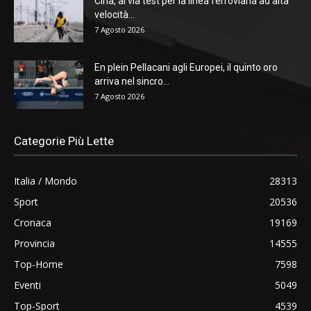
Cina, al via test per la linea ferroviaria ad alta
velocità...
7 Agosto 2026
En plein Pellacani agli Europei, il quinto oro
arriva nel sincro...
7 Agosto 2026
Categorie Più Lette
Italia / Mondo
28313
Sport
20536
Cronaca
19169
Provincia
14555
Top-Home
7598
Eventi
5049
Top-Sport
4539