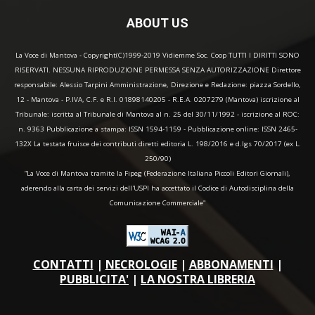
ABOUT US
La Voce di Mantova - Copyright(C)1999-2019 Vidiemme Soc. Coop TUTTI I DIRITTI SONO
RISERVATI. NESSUNA RIPRODUZIONE PERMESSA SENZA AUTORIZZAZIONE Direttore
responsabile: Alessio Tarpini Amministrazione, Direzione e Redazione: piazza Sordello,
12 - Mantova - P.IVA, C.F. e R.I. 01898140205 - R.E.A. 0207279 (Mantova) iscrizione al
Tribunale: iscritta al Tribunale di Mantova al n. 25 del 30/11/1992 - iscrizione al ROC:
n. 9363 Pubblicazione a stampa: ISSN 1594-1159 - Pubblicazione online: ISSN 2465-
132X La testata fruisce dei contributi diretti editoria L. 198/2016 e d.lgs 70/2017 (ex L.
250/90)
“La Voce di Mantova tramite la Fipeg (Federazione Italiana Piccoli Editori Giornali),
aderendo alla carta dei servizi dell'USPI ha accettato il Codice di Autodisciplina della
Comunicazione Commerciale"
CONTATTI
|
NECROLOGIE
|
ABBONAMENTI
|
PUBBLICITA'
|
LA NOSTRA LIBRERIA