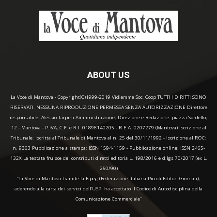
ABOUT US
La Voce di Mantova - Copyright(C)1999-2019 Vidiemme Soc. Coop TUTTI I DIRITTI SONO
RISERVATI. NESSUNA RIPRODUZIONE PERMESSA SENZA AUTORIZZAZIONE Direttore
responsabile: Alessio Tarpini Amministrazione, Direzione e Redazione: piazza Sordello,
12 - Mantova - P.IVA, C.F. e R.I. 01898140205 - R.E.A. 0207279 (Mantova) iscrizione al
Tribunale: iscritta al Tribunale di Mantova al n. 25 del 30/11/1992 - iscrizione al ROC:
n. 9363 Pubblicazione a stampa: ISSN 1594-1159 - Pubblicazione online: ISSN 2465-
132X La testata fruisce dei contributi diretti editoria L. 198/2016 e d.lgs 70/2017 (ex L.
250/90)
“La Voce di Mantova tramite la Fipeg (Federazione Italiana Piccoli Editori Giornali),
aderendo alla carta dei servizi dell'USPI ha accettato il Codice di Autodisciplina della
Comunicazione Commerciale"