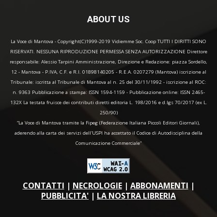
ABOUT US
La Voce di Mantova - Copyright(C)1999-2019 Vidiemme Soc. Coop TUTTI I DIRITTI SONO
RISERVATI. NESSUNA RIPRODUZIONE PERMESSA SENZA AUTORIZZAZIONE Direttore
responsabile: Alessio Tarpini Amministrazione, Direzione e Redazione: piazza Sordello,
12 - Mantova - P.IVA, C.F. e R.I. 01898140205 - R.E.A. 0207279 (Mantova) iscrizione al
Tribunale: iscritta al Tribunale di Mantova al n. 25 del 30/11/1992 - iscrizione al ROC:
n. 9363 Pubblicazione a stampa: ISSN 1594-1159 - Pubblicazione online: ISSN 2465-
132X La testata fruisce dei contributi diretti editoria L. 198/2016 e d.lgs 70/2017 (ex L.
250/90)
“La Voce di Mantova tramite la Fipeg (Federazione Italiana Piccoli Editori Giornali),
aderendo alla carta dei servizi dell'USPI ha accettato il Codice di Autodisciplina della
Comunicazione Commerciale"
CONTATTI
|
NECROLOGIE
|
ABBONAMENTI
|
PUBBLICITA'
|
LA NOSTRA LIBRERIA