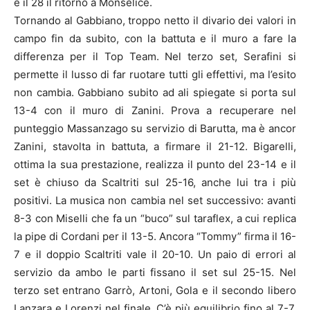
e il 28 il ritorno a Monselice.
Tornando al Gabbiano, troppo netto il divario dei valori in
campo fin da subito, con la battuta e il muro a fare la
differenza per il Top Team. Nel terzo set, Serafini si
permette il lusso di far ruotare tutti gli effettivi, ma l’esito
non cambia. Gabbiano subito ad ali spiegate si porta sul
13-4 con il muro di Zanini. Prova a recuperare nel
punteggio Massanzago su servizio di Barutta, ma è ancor
Zanini, stavolta in battuta, a firmare il 21-12. Bigarelli,
ottima la sua prestazione, realizza il punto del 23-14 e il
set è chiuso da Scaltriti sul 25-16, anche lui tra i più
positivi. La musica non cambia nel set successivo: avanti
8-3 con Miselli che fa un “buco” sul taraflex, a cui replica
la pipe di Cordani per il 13-5. Ancora “Tommy” firma il 16-
7 e il doppio Scaltriti vale il 20-10. Un paio di errori al
servizio da ambo le parti fissano il set sul 25-15. Nel
terzo set entrano Garrò, Artoni, Gola e il secondo libero
Lanzara e Lorenzi nel finale. C’è più equilibrio fino al 7-7.