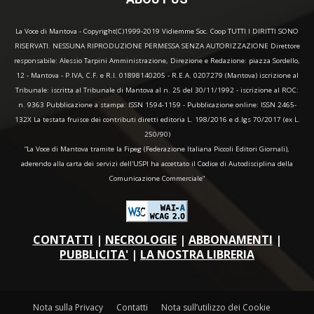
La Voce di Mantova - Copyright(C)1999-2019 Vidiemme Soc. Coop TUTTI I DIRITTI SONO
RISERVATI. NESSUNA RIPRODUZIONE PERMESSA SENZA AUTORIZZAZIONE Direttore
responsabile: Alessio Tarpini Amministrazione, Direzione e Redazione: piazza Sordello,
12 - Mantova - P.IVA, C.F. e R.I. 01898140205 - R.E.A. 0207279 (Mantova) iscrizione al
Tribunale: iscritta al Tribunale di Mantova al n. 25 del 30/11/1992 - iscrizione al ROC:
n. 9363 Pubblicazione a stampa: ISSN 1594-1159 - Pubblicazione online: ISSN 2465-
132X La testata fruisce dei contributi diretti editoria L. 198/2016 e d.lgs 70/2017 (ex L.
250/90)
“La Voce di Mantova tramite la Fipeg (Federazione Italiana Piccoli Editori Giornali),
aderendo alla carta dei servizi dell'USPI ha accettato il Codice di Autodisciplina della
Comunicazione Commerciale"
CONTATTI
|
NECROLOGIE
|
ABBONAMENTI
|
PUBBLICITA'
|
LA NOSTRA LIBRERIA
Nota sulla Privacy
Contatti
Nota sull’utilizzo dei Cookie