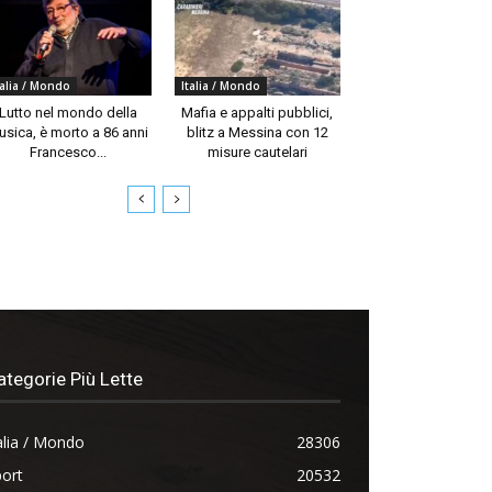
talia / Mondo
Italia / Mondo
Lutto nel mondo della
Mafia e appalti pubblici,
usica, è morto a 86 anni
blitz a Messina con 12
Francesco...
misure cautelari
ategorie Più Lette
alia / Mondo
28306
ort
20532