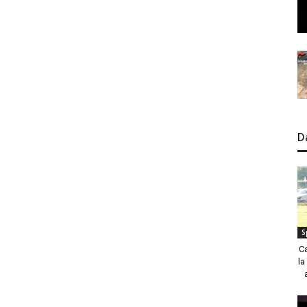
D
S
C
la