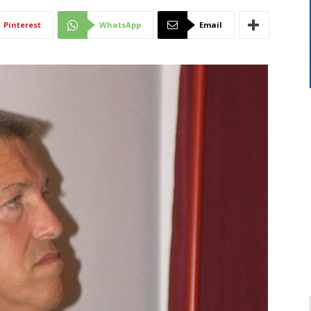
Di
Pinterest
WhatsApp
Email
Mantova