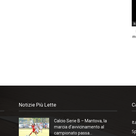
I
m
Notizie Più Lette
C
Calcio Serie B – Mantova, la
It
marcia d’avvicinamento al
Sp
campionato passa...