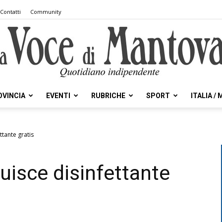
Contatti
Community
OVINCIA
EVENTI
RUBRICHE
SPORT
ITALIA /
la
ttante gratis
uisce disinfettante
Voce