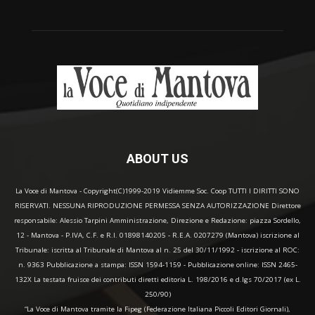
ABOUT US
La Voce di Mantova - Copyright(C)1999-2019 Vidiemme Soc. Coop TUTTI I DIRITTI SONO
RISERVATI. NESSUNA RIPRODUZIONE PERMESSA SENZA AUTORIZZAZIONE Direttore
responsabile: Alessio Tarpini Amministrazione, Direzione e Redazione: piazza Sordello,
12 - Mantova - P.IVA, C.F. e R.I. 01898140205 - R.E.A. 0207279 (Mantova) iscrizione al
Tribunale: iscritta al Tribunale di Mantova al n. 25 del 30/11/1992 - iscrizione al ROC:
n. 9363 Pubblicazione a stampa: ISSN 1594-1159 - Pubblicazione online: ISSN 2465-
132X La testata fruisce dei contributi diretti editoria L. 198/2016 e d.lgs 70/2017 (ex L.
250/90)
“La Voce di Mantova tramite la Fipeg (Federazione Italiana Piccoli Editori Giornali),