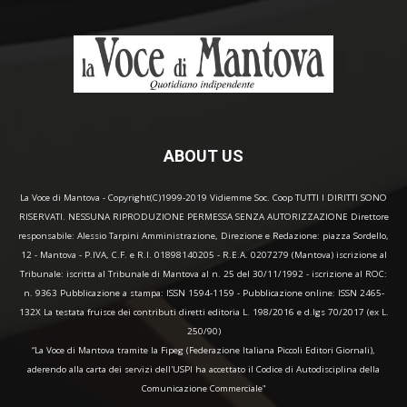
ABOUT US
La Voce di Mantova - Copyright(C)1999-2019 Vidiemme Soc. Coop TUTTI I DIRITTI SONO
RISERVATI. NESSUNA RIPRODUZIONE PERMESSA SENZA AUTORIZZAZIONE Direttore
responsabile: Alessio Tarpini Amministrazione, Direzione e Redazione: piazza Sordello,
12 - Mantova - P.IVA, C.F. e R.I. 01898140205 - R.E.A. 0207279 (Mantova) iscrizione al
Tribunale: iscritta al Tribunale di Mantova al n. 25 del 30/11/1992 - iscrizione al ROC:
n. 9363 Pubblicazione a stampa: ISSN 1594-1159 - Pubblicazione online: ISSN 2465-
132X La testata fruisce dei contributi diretti editoria L. 198/2016 e d.lgs 70/2017 (ex L.
250/90)
“La Voce di Mantova tramite la Fipeg (Federazione Italiana Piccoli Editori Giornali),
aderendo alla carta dei servizi dell'USPI ha accettato il Codice di Autodisciplina della
Comunicazione Commerciale"