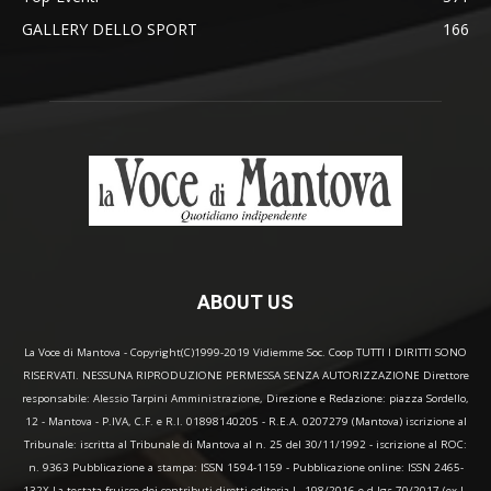
GALLERY DELLO SPORT
166
ABOUT US
La Voce di Mantova - Copyright(C)1999-2019 Vidiemme Soc. Coop TUTTI I DIRITTI SONO
RISERVATI. NESSUNA RIPRODUZIONE PERMESSA SENZA AUTORIZZAZIONE Direttore
responsabile: Alessio Tarpini Amministrazione, Direzione e Redazione: piazza Sordello,
12 - Mantova - P.IVA, C.F. e R.I. 01898140205 - R.E.A. 0207279 (Mantova) iscrizione al
Tribunale: iscritta al Tribunale di Mantova al n. 25 del 30/11/1992 - iscrizione al ROC:
n. 9363 Pubblicazione a stampa: ISSN 1594-1159 - Pubblicazione online: ISSN 2465-
132X La testata fruisce dei contributi diretti editoria L. 198/2016 e d.lgs 70/2017 (ex L.