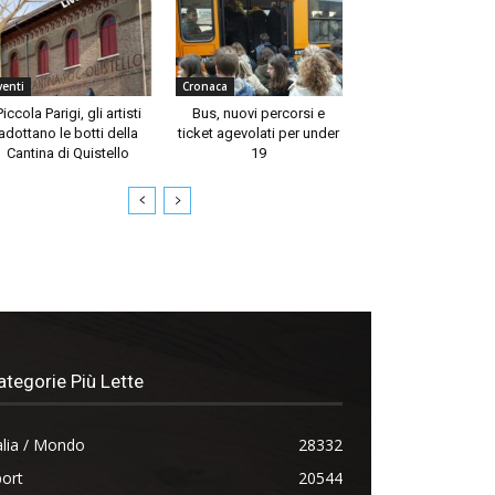
venti
Cronaca
Piccola Parigi, gli artisti
Bus, nuovi percorsi e
adottano le botti della
ticket agevolati per under
Cantina di Quistello
19
ategorie Più Lette
alia / Mondo
28332
ort
20544