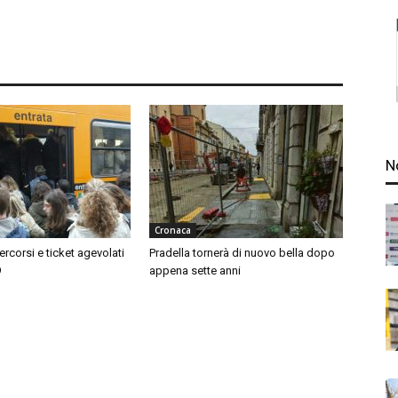
N
Cronaca
ercorsi e ticket agevolati
Pradella tornerà di nuovo bella dopo
9
appena sette anni