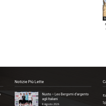
E
Notizie Più Lette
C
o
Nuoto – Leo Bergomi d’argento
It
agli Italiani
Sp
8 Agosto 2026