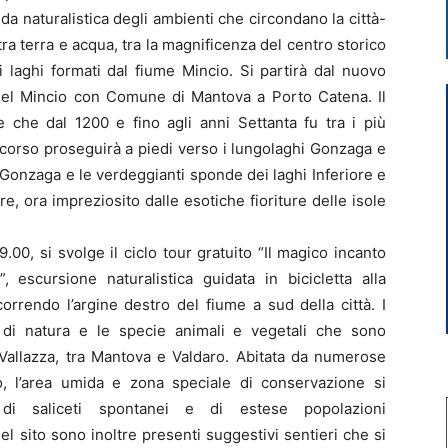
da naturalistica degli ambienti che circondano la città-
tra terra e acqua, tra la magnificenza del centro storico
ei laghi formati dal fiume Mincio. Si partirà dal nuovo
 del Mincio con Comune di Mantova a Porto Catena. Il
e che dal 1200 e fino agli anni Settanta fu tra i più
l percorso proseguirà a piedi verso i lungolaghi Gonzaga e
i Gonzaga e le verdeggianti sponde dei laghi Inferiore e
e, ora impreziosito dalle esotiche fioriture delle isole
00, si svolge il ciclo tour gratuito “Il magico incanto
, escursione naturalistica guidata in bicicletta alla
rrendo l’argine destro del fiume a sud della città. I
 di natura e le specie animali e vegetali che sono
e Vallazza, tra Mantova e Valdaro. Abitata da numerose
io, l’area umida e zona speciale di conservazione si
 di saliceti spontanei e di estese popolazioni
l sito sono inoltre presenti suggestivi sentieri che si