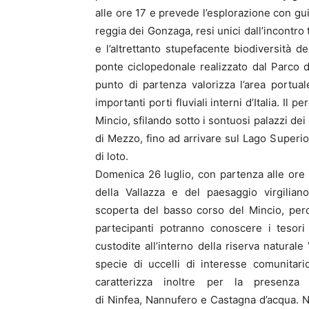
alle ore 17 e prevede l’esplorazione con gui
reggia dei Gonzaga, resi unici dall’incontro 
e l’altrettanto stupefacente biodiversità d
ponte ciclopedonale realizzato dal Parco
punto di partenza valorizza l’area portual
importanti porti fluviali interni d’Italia. I
Mincio, sfilando sotto i sontuosi palazzi de
di Mezzo, fino ad arrivare sul Lago Superior
di loto.
Domenica 26 luglio, con partenza alle ore 9.
della Vallazza e del paesaggio virgiliano”
scoperta del basso corso del Mincio, perco
partecipanti potranno conoscere i tesori
custodite all’interno della riserva natural
specie di uccelli di interesse comunitar
caratterizza inoltre per la presenza
di Ninfea, Nannufero e Castagna d’acqua. Ne