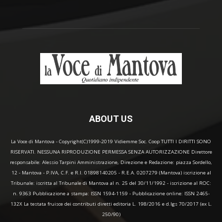
ABOUT US
La Voce di Mantova - Copyright(C)1999-2019 Vidiemme Soc. Coop TUTTI I DIRITTI SONO
RISERVATI. NESSUNA RIPRODUZIONE PERMESSA SENZA AUTORIZZAZIONE Direttore
responsabile: Alessio Tarpini Amministrazione, Direzione e Redazione: piazza Sordello,
12 - Mantova - P.IVA, C.F. e R.I. 01898140205 - R.E.A. 0207279 (Mantova) iscrizione al
Tribunale: iscritta al Tribunale di Mantova al n. 25 del 30/11/1992 - iscrizione al ROC:
n. 9363 Pubblicazione a stampa: ISSN 1594-1159 - Pubblicazione online: ISSN 2465-
132X La testata fruisce dei contributi diretti editoria L. 198/2016 e d.lgs 70/2017 (ex L.
250/90)