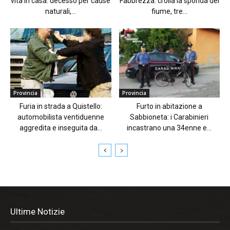
vita in casa: decesso per cause
Fabbrezza: crolla la sponda del
naturali,...
fiume, tre...
Provincia
Provincia
Furia in strada a Quistello:
Furto in abitazione a
automobilista ventiduenne
Sabbioneta: i Carabinieri
aggredita e inseguita da...
incastrano una 34enne e...
Ultime Notizie