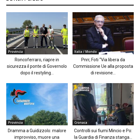
Provincia
Italia / Mondo
Roncoferraro, riapre in
Pnrr, Foti “Via libera da
sicurezza il ponte di Governolo
Commissione Ue alla proposta
dopo il restyling...
di revisione...
Provincia
Cronaca
Dramma a Guidizzolo: malore
Controlli sui fiumi Mincio e Po:
improvviso, muore una
la Guardia di Finanza stanga...