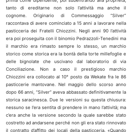
prima come dipendente, poi subentrando alla proprietà,
tanto di ereditarne non solo l’attività ma anche il
cognome. Originario di Commessaggio “Silver”
raccontava di avere cominciato a 15 anni a lavorare nella
pasticceria dei Fratelli Chiozzini. Negli anni 90 l’attività
era poi proseguita con il binomio Pedrazzoli-Tenedini ma
il marchio era rimasto sempre lo stesso, un marchio
storico come storica era la bontà della torte millefoglie e
delle bignolate che uscivano dal laboratorio di via
Conciliazione. Non a caso il prestigioso marchio
Chiozzini era collocato al 10° posto da Wekate fra le 86
pasticcerie mantovane. Nel maggio dello scorso anno
dopo 66 anni, “Silver” aveva abbassato definitivamente la
storica saracinesca. Due le versioni su questa chiusura:
nessuno se l’era sentita di prendere in mano l’attività; ma
c’era anche la versione secondo la quale sarebbe stato
costretto ad andarsene perché non gli era stato rinnovato
il contratto d’affitto dei locali della pasticceria. «Quando