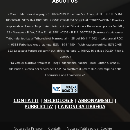
ABOUT US
La Voce di Mantova - Copyright(C)1999-2019 Vidiemme Soc. Coop TUTTI I DIRITTI SONO
RISERVATI. NESSUNA RIPRODUZIONE PERMESSA SENZA AUTORIZZAZIONE Direttore
responsabile: Alessio Tarpini Amministrazione, Direzione e Redazione: piazza Sordello,
12 - Mantova - P.IVA, C.F. e R.I. 01898140205 - R.E.A. 0207279 (Mantova) iscrizione al
Tribunale: iscritta al Tribunale di Mantova al n. 25 del 30/11/1992 - iscrizione al ROC:
n. 9363 Pubblicazione a stampa: ISSN 1594-1159 - Pubblicazione online: ISSN 2465-
132X La testata fruisce dei contributi diretti editoria L. 198/2016 e d.lgs 70/2017 (ex L.
250/90)
“La Voce di Mantova tramite la Fipeg (Federazione Italiana Piccoli Editori Giornali),
aderendo alla carta dei servizi dell'USPI ha accettato il Codice di Autodisciplina della
Comunicazione Commerciale"
CONTATTI
|
NECROLOGIE
|
ABBONAMENTI
|
PUBBLICITA'
|
LA NOSTRA LIBRERIA
Nota sulla Privacy
Contatti
Nota sull’utilizzo dei Cookie