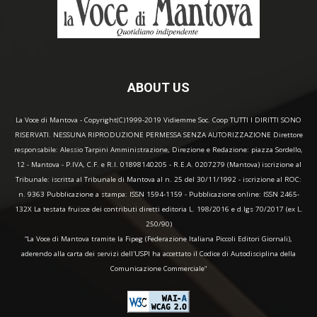
ABOUT US
La Voce di Mantova - Copyright(C)1999-2019 Vidiemme Soc. Coop TUTTI I DIRITTI SONO
RISERVATI. NESSUNA RIPRODUZIONE PERMESSA SENZA AUTORIZZAZIONE Direttore
responsabile: Alessio Tarpini Amministrazione, Direzione e Redazione: piazza Sordello,
12 - Mantova - P.IVA, C.F. e R.I. 01898140205 - R.E.A. 0207279 (Mantova) iscrizione al
Tribunale: iscritta al Tribunale di Mantova al n. 25 del 30/11/1992 - iscrizione al ROC:
n. 9363 Pubblicazione a stampa: ISSN 1594-1159 - Pubblicazione online: ISSN 2465-
132X La testata fruisce dei contributi diretti editoria L. 198/2016 e d.lgs 70/2017 (ex L.
250/90)
“La Voce di Mantova tramite la Fipeg (Federazione Italiana Piccoli Editori Giornali),
aderendo alla carta dei servizi dell'USPI ha accettato il Codice di Autodisciplina della
Comunicazione Commerciale"