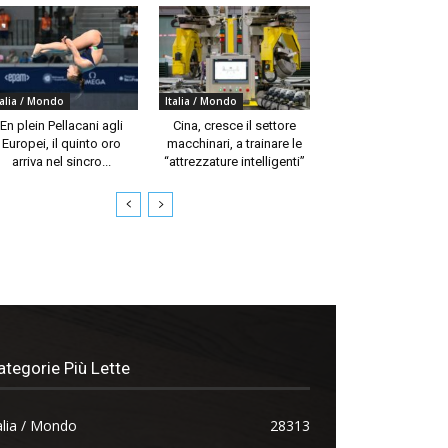
talia / Mondo
Italia / Mondo
En plein Pellacani agli
Cina, cresce il settore
Europei, il quinto oro
macchinari, a trainare le
arriva nel sincro...
“attrezzature intelligenti”
ategorie Più Lette
alia / Mondo
28313