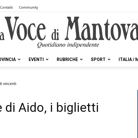
Contatti
Community
OVINCIA
EVENTI
RUBRICHE
SPORT
ITALIA /
la
ti vincenti
di Aido, i biglietti
Voce