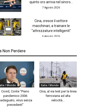
quinto oro arriva nel sincro...
7 Agosto 2026
Cina, cresce il settore
macchinari, a trainare le
“attrezzature intelligenti”
6 Agosto 2026
a Non Perdere
talia / Mondo
Italia / Mondo
Covid, Conte “Piano
Cina, al via test per la linea
pandemico 2006
ferroviaria ad alta
nadeguato, virus senza
velocità...
precedenti”