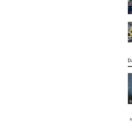
D
I
i