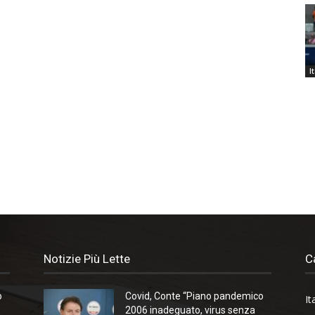
I
Notizie Più Lette
C
o
Covid, Conte “Piano pandemico
It
2006 inadeguato, virus senza