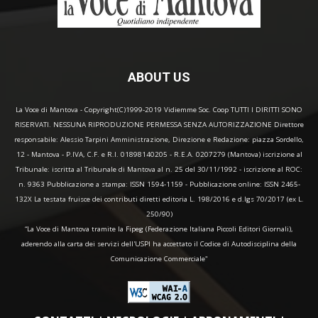
ABOUT US
La Voce di Mantova - Copyright(C)1999-2019 Vidiemme Soc. Coop TUTTI I DIRITTI SONO
RISERVATI. NESSUNA RIPRODUZIONE PERMESSA SENZA AUTORIZZAZIONE Direttore
responsabile: Alessio Tarpini Amministrazione, Direzione e Redazione: piazza Sordello,
12 - Mantova - P.IVA, C.F. e R.I. 01898140205 - R.E.A. 0207279 (Mantova) iscrizione al
Tribunale: iscritta al Tribunale di Mantova al n. 25 del 30/11/1992 - iscrizione al ROC:
n. 9363 Pubblicazione a stampa: ISSN 1594-1159 - Pubblicazione online: ISSN 2465-
132X La testata fruisce dei contributi diretti editoria L. 198/2016 e d.lgs 70/2017 (ex L.
250/90)
“La Voce di Mantova tramite la Fipeg (Federazione Italiana Piccoli Editori Giornali),
aderendo alla carta dei servizi dell'USPI ha accettato il Codice di Autodisciplina della
Comunicazione Commerciale"