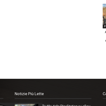
P
Notizie Più Lette
C