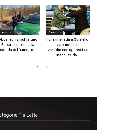
rovincia
Provincia
Abusi edilizi sul Tartaro
Furia in strada a Quistello:
Fabbrezza: crolla la
automobilista
sponda del fiume, tre...
ventiduenne aggredita e
inseguita da...
ategorie Più Lette