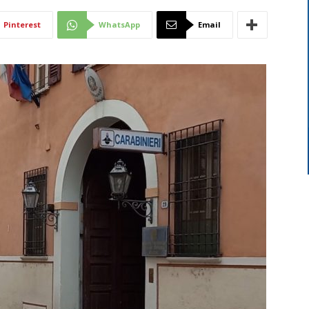
Di
Pinterest
WhatsApp
Email
Mantova