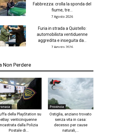
Fabbrezza: crolla la sponda del
fiume, tre...
7 Agosto 2026
Furia in strada a Quistello:
automobilista ventiduenne
aggredita e inseguita da...
7 Agosto 2026
a Non Perdere
ronaca
Provincia
uffa della PlayStation su
Ostiglia, anziano trovato
eBay: venticinquenne
senza vita in casa:
incastrata dalla Polizia
decesso per cause
Postale di...
naturali,...