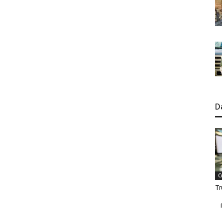
D
C
Tr