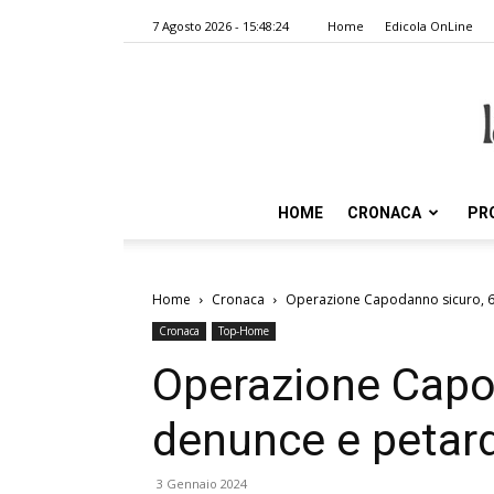
7 Agosto 2026 - 15:48:24
Home
Edicola OnLine
HOME
CRONACA
PR
Home
Cronaca
Operazione Capodanno sicuro, 6 
Cronaca
Top-Home
Operazione Capo
denunce e petard
3 Gennaio 2024