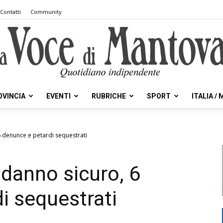
Contatti
Community
OVINCIA
EVENTI
RUBRICHE
SPORT
ITALIA /
la
denunce e petardi sequestrati
danno sicuro, 6
Voce
i sequestrati