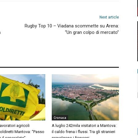
Next article
Rugby Top 10 – Viadana scommette su Arena:
a
“Un gran colpo di mercato”
Cronaca
avoratori agricoli
A luglio 242mila visitatori a Mantova:
Coldiretti Mantova: “Passo
il caldo frena i flussi. Tra gli stranieri
o il caporalato”
prevalgono i francesi