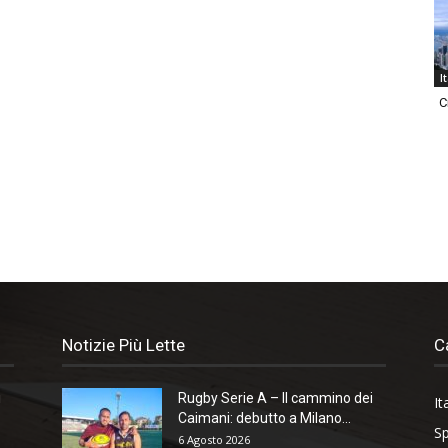
I
C
Notizie Più Lette
C
i
Rugby Serie A – Il cammino dei
It
Caimani: debutto a Milano...
Sp
6 Agosto 2026