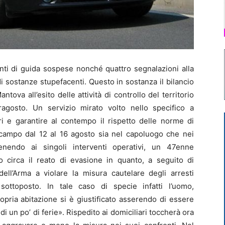
i di guida sospese nonché quattro segnalazioni alla
 sostanze stupefacenti. Questo in sostanza il bilancio
ntova all’esito delle attività di controllo del territorio
ragosto. Un servizio mirato volto nello specifico a
ri e garantire al contempo il rispetto delle norme di
 campo dal 12 al 16 agosto sia nel capoluogo che nei
venendo ai singoli interventi operativi, un 47enne
o circa il reato di evasione in quanto, a seguito di
 dell’Arma a violare la misura cautelare degli arresti
ottoposto. In tale caso di specie infatti l’uomo,
ropria abitazione si è giustificato asserendo di essere
i un po’ di ferie». Rispedito ai domiciliari toccherà ora