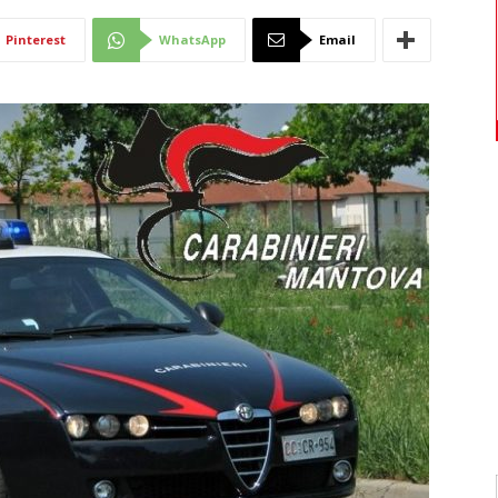
Di
Pinterest
WhatsApp
Email
Mantova