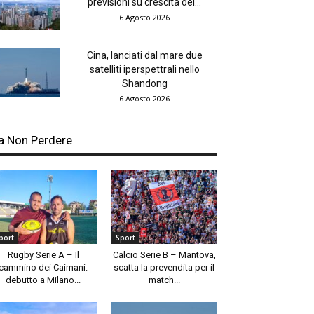
previsioni su crescita del...
6 Agosto 2026
Cina, lanciati dal mare due
satelliti iperspettrali nello
Shandong
6 Agosto 2026
a Non Perdere
port
Sport
Rugby Serie A – Il
Calcio Serie B – Mantova,
cammino dei Caimani:
scatta la prevendita per il
debutto a Milano...
match...