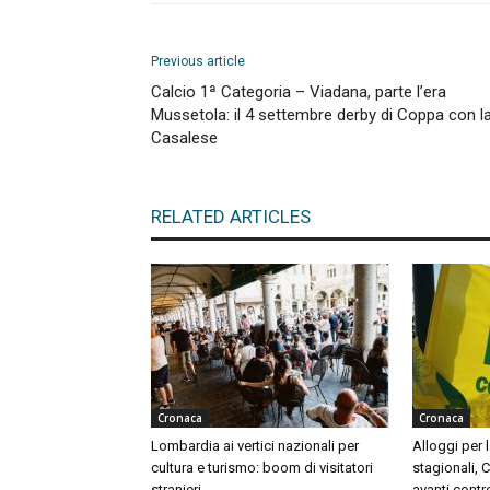
Previous article
Calcio 1ª Categoria – Viadana, parte l’era
Mussetola: il 4 settembre derby di Coppa con l
Casalese
RELATED ARTICLES
Cronaca
Cronaca
Lombardia ai vertici nazionali per
Alloggi per l
cultura e turismo: boom di visitatori
stagionali, 
stranieri
avanti contr