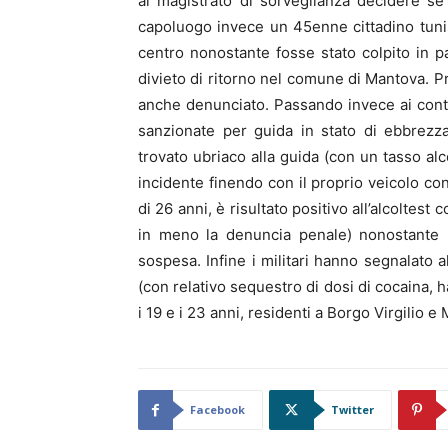
al magistrato di sorveglianza decidere s
capoluogo invece un 45enne cittadino tunis
centro nonostante fosse stato colpito in pa
divieto di ritorno nel comune di Mantova. P
anche denunciato. Passando invece ai contr
sanzionate per guida in stato di ebbrezza
trovato ubriaco alla guida (con un tasso a
incidente finendo con il proprio veicolo c
di 26 anni, è risultato positivo all’alcoltes
in meno la denuncia penale) nonostante in
sospesa. Infine i militari hanno segnalato 
(con relativo sequestro di dosi di cocaina, 
i 19 e i 23 anni, residenti a Borgo Virgilio e
Facebook
Twitter