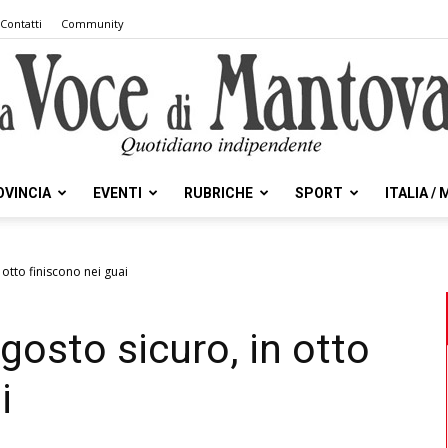
Contatti
Community
OVINCIA
EVENTI
RUBRICHE
SPORT
ITALIA /
la
otto finiscono nei guai
gosto sicuro, in otto
Voce
i