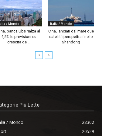
talia / Mondo
Italia / Mondo
ina, banca Ubs rialza al
Cina, lanciati dal mare due
4,5% le previsioni su
satelliti iperspettrali nello
crescita del...
Shandong
ategorie Più Lette
alia / Mondo
28302
ort
20529