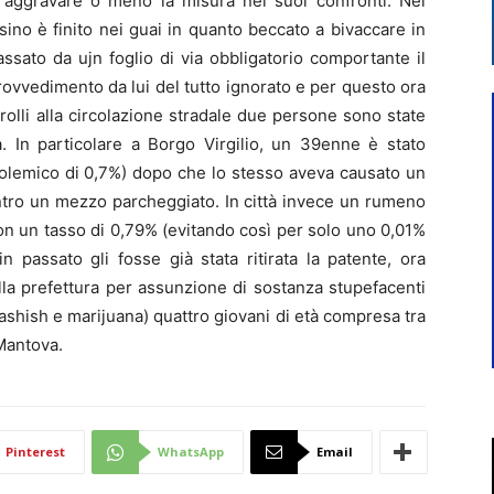
e aggravare o meno la misura nei suoi confronti. Nel
ino è finito nei guai in quanto beccato a bivaccare in
ssato da ujn foglio di via obbligatorio comportante il
rovvedimento da lui del tutto ignorato e per questo ora
olli alla circolazione stradale due persone sono state
. In particolare a Borgo Virgilio, un 39enne è stato
lcolemico di 0,7%) dopo che lo stesso aveva causato un
ontro un mezzo parcheggiato. In città invece un rumeno
t con un tasso di 0,79% (evitando così per solo uno 0,01%
 passato gli fosse già stata ritirata la patente, ora
alla prefettura per assunzione di sostanza stupefacenti
hashish e marijuana) quattro giovani di età compresa tra
 Mantova.
Pinterest
WhatsApp
Email