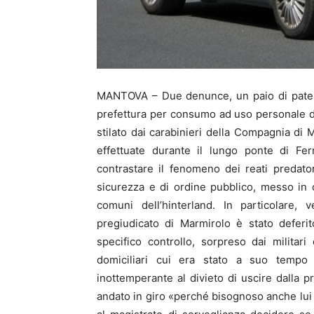
MANTOVA – Due denunce, un paio di patent
prefettura per consumo ad uso personale di
stilato dai carabinieri della Compagnia di Ma
effettuate durante il lungo ponte di Fer
contrastare il fenomeno dei reati predato
sicurezza e di ordine pubblico, messo in
comuni dell’hinterland. In particolare, 
pregiudicato di Marmirolo è stato deferit
specifico controllo, sorpreso dai militari
domiciliari cui era stato a suo tempo s
inottemperante al divieto di uscire dalla p
andato in giro «perché bisognoso anche lui d