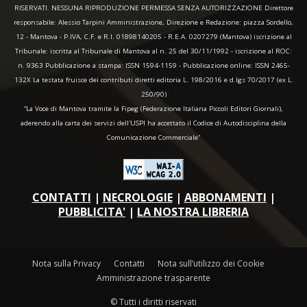
RISERVATI. NESSUNA RIPRODUZIONE PERMESSA SENZA AUTORIZZAZIONE Direttore
responsabile: Alessio Tarpini Amministrazione, Direzione e Redazione: piazza Sordello,
12 - Mantova - P.IVA, C.F. e R.I. 01898140205 - R.E.A. 0207279 (Mantova) iscrizione al
Tribunale: iscritta al Tribunale di Mantova al n. 25 del 30/11/1992 - iscrizione al ROC:
n. 9363 Pubblicazione a stampa: ISSN 1594-1159 - Pubblicazione online: ISSN 2465-
132X La testata fruisce dei contributi diretti editoria L. 198/2016 e d.lgs 70/2017 (ex L.
250/90)
“La Voce di Mantova tramite la Fipeg (Federazione Italiana Piccoli Editori Giornali),
aderendo alla carta dei servizi dell'USPI ha accettato il Codice di Autodisciplina della
Comunicazione Commerciale"
CONTATTI
|
NECROLOGIE
|
ABBONAMENTI
|
PUBBLICITA'
|
LA NOSTRA LIBRERIA
Nota sulla Privacy
Contatti
Nota sull’utilizzo dei Cookie
Amministrazione trasparente
© Tutti i diritti riservati