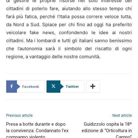
di gestire le proprie risorse nel solo interesse dei
cittadini di poterlo fare, aiutando allo stesso tempo chi
farà più fatica, perché l’Italia possa correre veloce tutta,
da Nord a Sud. Spiace per chi fino ad oggi ha preferito
veicolare fake news, confondendo le idee ai nostri
cittadini. Ma i lombardi e tutti gli italiani sanno benissimo
che l’autonomia sarà il simbolo del riscatto di ogni
regione, a vantaggio delle nostre comunità.
Facebook
Twitter
Previous article
Next article
Presa a botte durante e dopo
Guidizzolo ospita la 18ª
la convivenza. Condannato l’ex
edizione di “Orticoltura in
compagno violento
Campo”