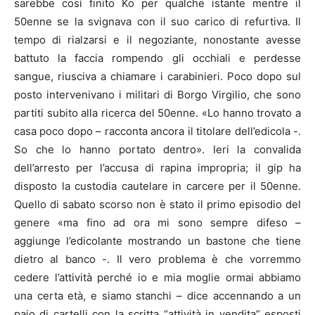
sarebbe così finito Ko per qualche istante mentre il
50enne se la svignava con il suo carico di refurtiva. Il
tempo di rialzarsi e il negoziante, nonostante avesse
battuto la faccia rompendo gli occhiali e perdesse
sangue, riusciva a chiamare i carabinieri. Poco dopo sul
posto intervenivano i militari di Borgo Virgilio, che sono
partiti subito alla ricerca del 50enne. «Lo hanno trovato a
casa poco dopo – racconta ancora il titolare dell’edicola -.
So che lo hanno portato dentro». Ieri la convalida
dell’arresto per l’accusa di rapina impropria; il gip ha
disposto la custodia cautelare in carcere per il 50enne.
Quello di sabato scorso non è stato il primo episodio del
genere «ma fino ad ora mi sono sempre difeso –
aggiunge l’edicolante mostrando un bastone che tiene
dietro al banco -. Il vero problema è che vorremmo
cedere l’attività perché io e mia moglie ormai abbiamo
una certa età, e siamo stanchi – dice accennando a un
paio di cartelli con la scritta “attività in vendita” esposti