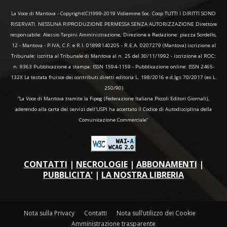
La Voce di Mantova - Copyright(C)1999-2019 Vidiemme Soc. Coop TUTTI I DIRITTI SONO
RISERVATI. NESSUNA RIPRODUZIONE PERMESSA SENZA AUTORIZZAZIONE Direttore
responsabile: Alessio Tarpini Amministrazione, Direzione e Redazione: piazza Sordello,
12 - Mantova - P.IVA, C.F. e R.I. 01898140205 - R.E.A. 0207279 (Mantova) iscrizione al
Tribunale: iscritta al Tribunale di Mantova al n. 25 del 30/11/1992 - iscrizione al ROC:
n. 9363 Pubblicazione a stampa: ISSN 1594-1159 - Pubblicazione online: ISSN 2465-
132X La testata fruisce dei contributi diretti editoria L. 198/2016 e d.lgs 70/2017 (ex L.
250/90)
“La Voce di Mantova tramite la Fipeg (Federazione Italiana Piccoli Editori Giornali),
aderendo alla carta dei servizi dell'USPI ha accettato il Codice di Autodisciplina della
Comunicazione Commerciale"
CONTATTI
|
NECROLOGIE
|
ABBONAMENTI
|
PUBBLICITA'
|
LA NOSTRA LIBRERIA
Nota sulla Privacy
Contatti
Nota sull’utilizzo dei Cookie
Amministrazione trasparente