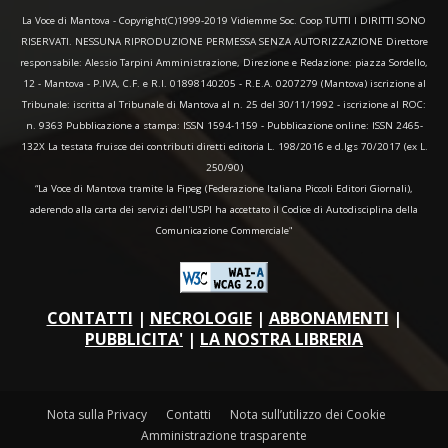
La Voce di Mantova - Copyright(C)1999-2019 Vidiemme Soc. Coop TUTTI I DIRITTI SONO
RISERVATI. NESSUNA RIPRODUZIONE PERMESSA SENZA AUTORIZZAZIONE Direttore
responsabile: Alessio Tarpini Amministrazione, Direzione e Redazione: piazza Sordello,
12 - Mantova - P.IVA, C.F. e R.I. 01898140205 - R.E.A. 0207279 (Mantova) iscrizione al
Tribunale: iscritta al Tribunale di Mantova al n. 25 del 30/11/1992 - iscrizione al ROC:
n. 9363 Pubblicazione a stampa: ISSN 1594-1159 - Pubblicazione online: ISSN 2465-
132X La testata fruisce dei contributi diretti editoria L. 198/2016 e d.lgs 70/2017 (ex L.
250/90)
“La Voce di Mantova tramite la Fipeg (Federazione Italiana Piccoli Editori Giornali),
aderendo alla carta dei servizi dell'USPI ha accettato il Codice di Autodisciplina della
Comunicazione Commerciale"
CONTATTI
|
NECROLOGIE
|
ABBONAMENTI
|
PUBBLICITA'
|
LA NOSTRA LIBRERIA
Nota sulla Privacy
Contatti
Nota sull’utilizzo dei Cookie
Amministrazione trasparente