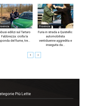
rovincia
Provincia
Abusi edilizi sul Tartaro
Furia in strada a Quistello:
Fabbrezza: crolla la
automobilista
sponda del fiume, tre...
ventiduenne aggredita e
inseguita da...
ategorie Più Lette