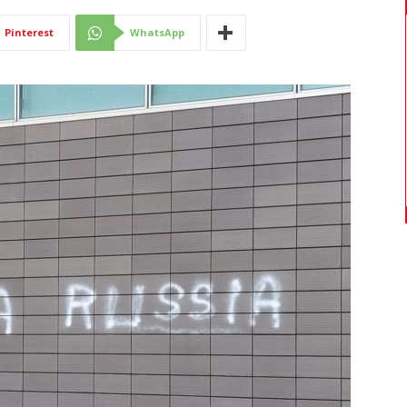
Di
Pinterest
WhatsApp
Mantova