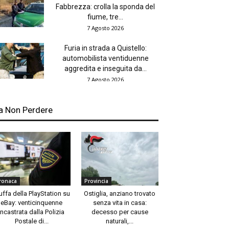
Fabbrezza: crolla la sponda del
fiume, tre...
7 Agosto 2026
Furia in strada a Quistello:
automobilista ventiduenne
aggredita e inseguita da...
7 Agosto 2026
a Non Perdere
ronaca
Provincia
uffa della PlayStation su
Ostiglia, anziano trovato
eBay: venticinquenne
senza vita in casa:
incastrata dalla Polizia
decesso per cause
Postale di...
naturali,...