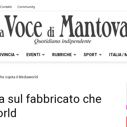
Contatti
Community
OVINCIA
EVENTI
RUBRICHE
SPORT
ITALIA /
la
 che ospita il Mediaworld
a sul fabbricato che
Voce
orld