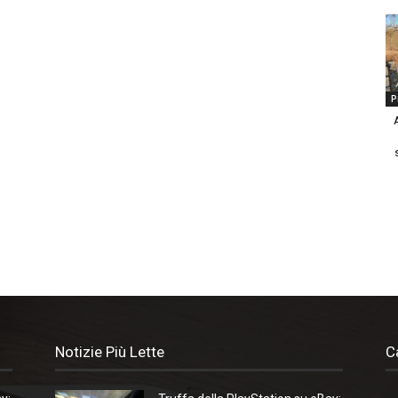
P
Notizie Più Lette
C