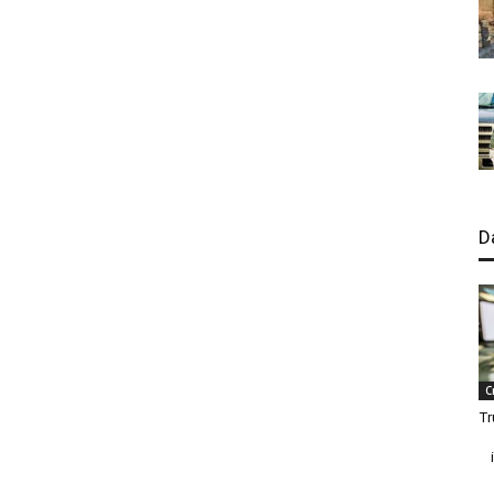
D
C
Tr