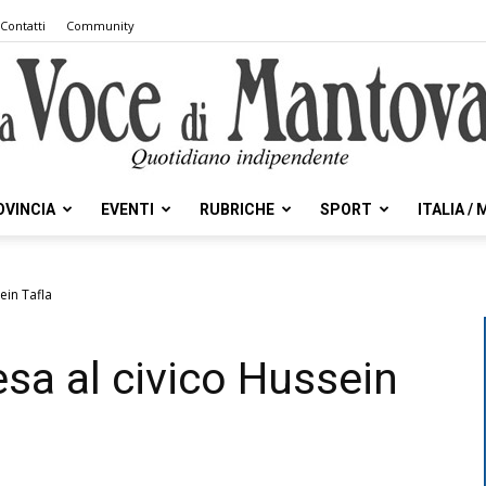
Contatti
Community
OVINCIA
EVENTI
RUBRICHE
SPORT
ITALIA /
la
ein Tafla
esa al civico Hussein
Voce