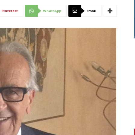
Di
Pinterest
WhatsApp
Email
Mantova