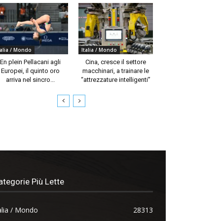
talia / Mondo
Italia / Mondo
En plein Pellacani agli
Cina, cresce il settore
Europei, il quinto oro
macchinari, a trainare le
arriva nel sincro...
“attrezzature intelligenti”
ategorie Più Lette
alia / Mondo
28313