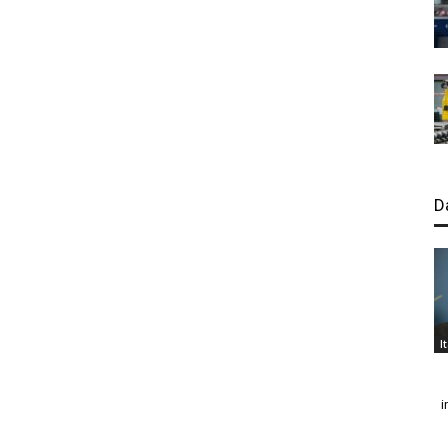
D
I
i