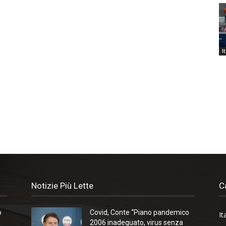
I
Notizie Più Lette
C
o
Covid, Conte “Piano pandemico
It
2006 inadeguato, virus senza