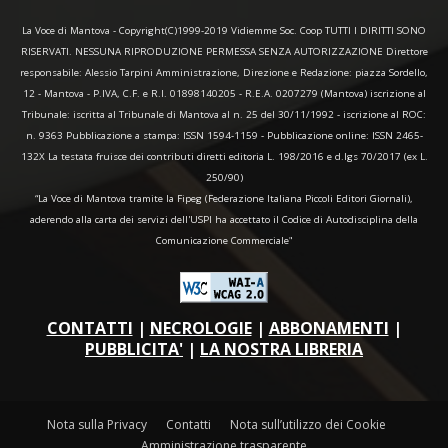
La Voce di Mantova - Copyright(C)1999-2019 Vidiemme Soc. Coop TUTTI I DIRITTI SONO
RISERVATI. NESSUNA RIPRODUZIONE PERMESSA SENZA AUTORIZZAZIONE Direttore
responsabile: Alessio Tarpini Amministrazione, Direzione e Redazione: piazza Sordello,
12 - Mantova - P.IVA, C.F. e R.I. 01898140205 - R.E.A. 0207279 (Mantova) iscrizione al
Tribunale: iscritta al Tribunale di Mantova al n. 25 del 30/11/1992 - iscrizione al ROC:
n. 9363 Pubblicazione a stampa: ISSN 1594-1159 - Pubblicazione online: ISSN 2465-
132X La testata fruisce dei contributi diretti editoria L. 198/2016 e d.lgs 70/2017 (ex L.
250/90)
“La Voce di Mantova tramite la Fipeg (Federazione Italiana Piccoli Editori Giornali),
aderendo alla carta dei servizi dell'USPI ha accettato il Codice di Autodisciplina della
Comunicazione Commerciale"
CONTATTI
|
NECROLOGIE
|
ABBONAMENTI
|
PUBBLICITA'
|
LA NOSTRA LIBRERIA
Nota sulla Privacy
Contatti
Nota sull’utilizzo dei Cookie
Amministrazione trasparente