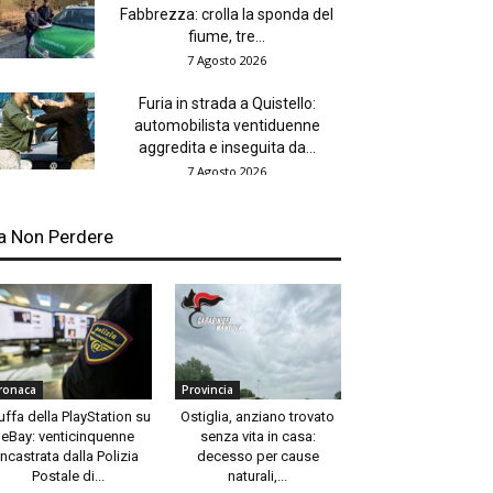
Fabbrezza: crolla la sponda del
fiume, tre...
7 Agosto 2026
Furia in strada a Quistello:
automobilista ventiduenne
aggredita e inseguita da...
7 Agosto 2026
a Non Perdere
ronaca
Provincia
uffa della PlayStation su
Ostiglia, anziano trovato
eBay: venticinquenne
senza vita in casa:
incastrata dalla Polizia
decesso per cause
Postale di...
naturali,...