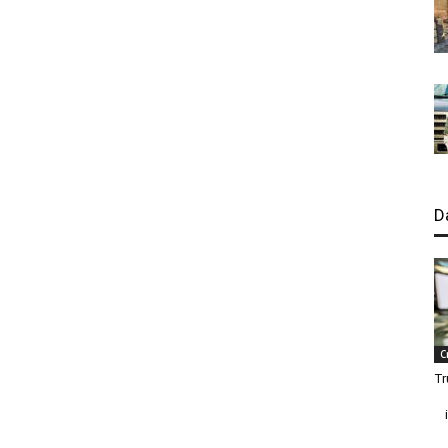
D
C
Tr