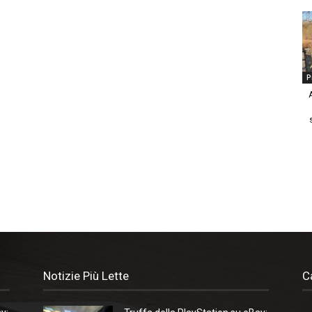
P
Notizie Più Lette
C