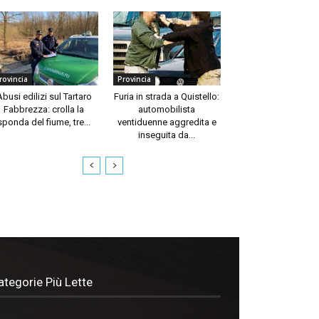
rovincia
Provincia
Abusi edilizi sul Tartaro
Furia in strada a Quistello:
Fabbrezza: crolla la
automobilista
sponda del fiume, tre...
ventiduenne aggredita e
inseguita da...
ategorie Più Lette