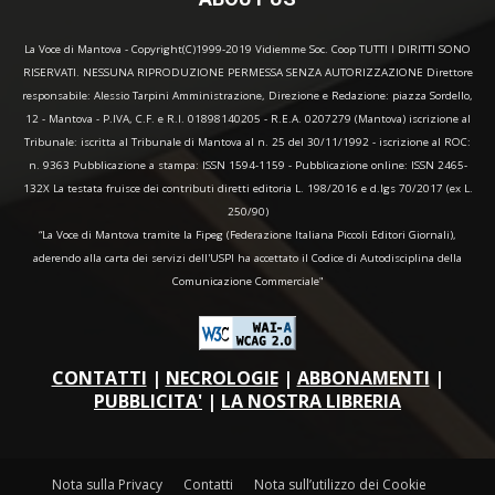
La Voce di Mantova - Copyright(C)1999-2019 Vidiemme Soc. Coop TUTTI I DIRITTI SONO
RISERVATI. NESSUNA RIPRODUZIONE PERMESSA SENZA AUTORIZZAZIONE Direttore
responsabile: Alessio Tarpini Amministrazione, Direzione e Redazione: piazza Sordello,
12 - Mantova - P.IVA, C.F. e R.I. 01898140205 - R.E.A. 0207279 (Mantova) iscrizione al
Tribunale: iscritta al Tribunale di Mantova al n. 25 del 30/11/1992 - iscrizione al ROC:
n. 9363 Pubblicazione a stampa: ISSN 1594-1159 - Pubblicazione online: ISSN 2465-
132X La testata fruisce dei contributi diretti editoria L. 198/2016 e d.lgs 70/2017 (ex L.
250/90)
“La Voce di Mantova tramite la Fipeg (Federazione Italiana Piccoli Editori Giornali),
aderendo alla carta dei servizi dell'USPI ha accettato il Codice di Autodisciplina della
Comunicazione Commerciale"
CONTATTI
|
NECROLOGIE
|
ABBONAMENTI
|
PUBBLICITA'
|
LA NOSTRA LIBRERIA
Nota sulla Privacy
Contatti
Nota sull’utilizzo dei Cookie