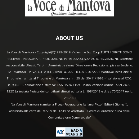
ABOUT US
La Voce di Mantova - Copyright(C)1999-2019 Vidiemme Soc. Coop TUTTI I DIRITTI SONO
RISERVATI. NESSUNA RIPRODUZIONE PERMESSA SENZA AUTORIZZAZIONE Direttore
responsabile: Alessio Tarpini Amministrazione, Direzione e Redazione: piazza Sordello,
12 - Mantova - P.IVA, C.F. e R.I. 01898140205 - R.E.A. 0207279 (Mantova) iscrizione al
Tribunale: iscritta al Tribunale di Mantova al n. 25 del 30/11/1992 - iscrizione al ROC:
n. 9363 Pubblicazione a stampa: ISSN 1594-1159 - Pubblicazione online: ISSN 2465-
132X La testata fruisce dei contributi diretti editoria L. 198/2016 e d.lgs 70/2017 (ex L.
250/90)
“La Voce di Mantova tramite la Fipeg (Federazione Italiana Piccoli Editori Giornali),
aderendo alla carta dei servizi dell'USPI ha accettato il Codice di Autodisciplina della
Comunicazione Commerciale"